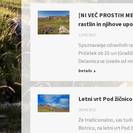
[NI VEČ PROSTIH MES
rastlin in njihove up
12/05/2022
Spoznavanje zdravilnih ras
Pričetek ob 10. uri (Gradiš
Delavnica se izvede od mi
Details
Letni vrt Pod žičnico
26/04/2022
Že tradicionalno, vas tud
Bistrico, na letni vrt Pod 