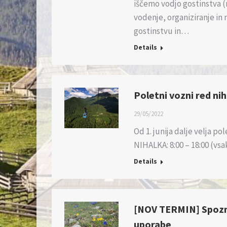
iščemo vodjo gostinstva (
vodenje, organiziranje in 
gostinstvu in…
Details
Poletni vozni red niha
29/05/2022
Od 1. junija dalje velja pol
NIHALKA: 8:00 – 18:00 (vsa
Details
[NOV TERMIN] Spoznav
uporabe