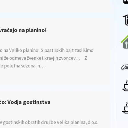
 vračajo na planino!
ajo na Veliko planino! S pastirskih bajt zaslišimo
anini že odmeva žvenket kravjih zvoncev… Z
ne poletna sezona in…
o: Vodja gostinstva
ostinskih obratih družbe Velika planina, d.o.o.