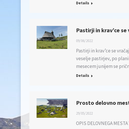
Details
Pastirji in krav’ce se
09/06/2022
Pastirji in krav’ce se vrač
veselje pastirjev, po pl
mesecem junijem se prič
Details
Prosto delovno mest
29/05/2022
OPIS DELOVNEGA MESTA V g