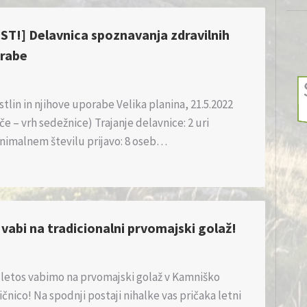
T!] Delavnica spoznavanja zdravilnih
orabe
tlin in njihove uporabe Velika planina, 21.5.2022
če – vrh sedežnice) Trajanje delavnice: 2 uri
nimalnem številu prijavo: 8 oseb…
 vabi na tradicionalni prvomajski golaž!
i letos vabimo na prvomajski golaž v Kamniško
žičnico! Na spodnji postaji nihalke vas pričaka letni