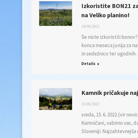
Izkoristite BON21 za
na Veliko planino!
24/06/2022
Še niste izkoristili bonov
konca meseca junija za na
in sedežnico ter ugodnih
Details
Kamnik pričakuje najb
15/06/2022
sreda, 15. 6. 2022 (vir no
Kamničani, vabimo vas, da
Sloveniji. Najzahtevnejša