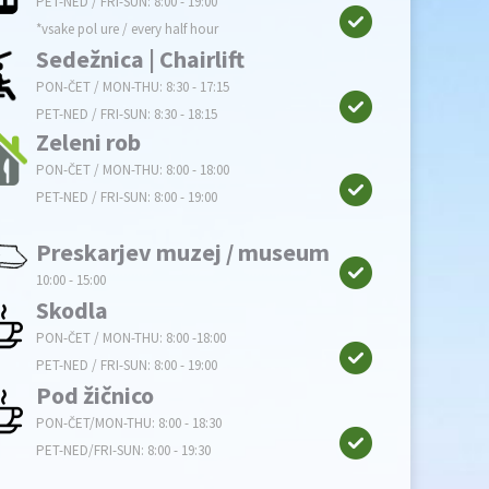
PET-NED / FRI-SUN: 8:00 - 19:00
*vsake pol ure / every half hour
Sedežnica | Chairlift
PON-ČET / MON-THU: 8:30 - 17:15
PET-NED / FRI-SUN: 8:30 - 18:15
Zeleni rob
PON-ČET / MON-THU: 8:00 - 18:00
PET-NED / FRI-SUN: 8:00 - 19:00
Preskarjev muzej / museum
10:00 - 15:00
Skodla
PON-ČET / MON-THU: 8:00 -18:00
PET-NED / FRI-SUN: 8:00 - 19:00
Pod žičnico
PON-ČET/MON-THU: 8:00 - 18:30
PET-NED/FRI-SUN: 8:00 - 19:30