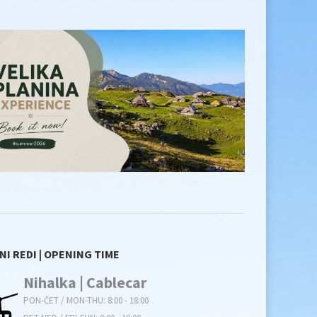
NI REDI | OPENING TIME
Nihalka | Cablecar
PON-ČET / MON-THU: 8:00 - 18:00