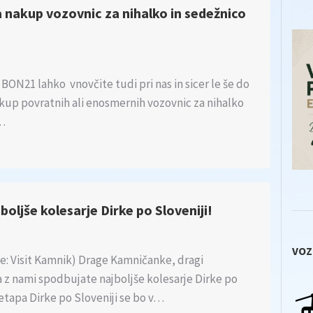
 nakup vozovnic za nihalko in sedežnico
? BON21 lahko vnovčite tudi pri nas in sicer le še do
kup povratnih ali enosmernih vozovnic za nihalko
…
oljše kolesarje Dirke po Sloveniji!
VOZ
vice: Visit Kamnik) Drage Kamničanke, dragi
 z nami spodbujate najboljše kolesarje Dirke po
 etapa Dirke po Sloveniji se bo v…