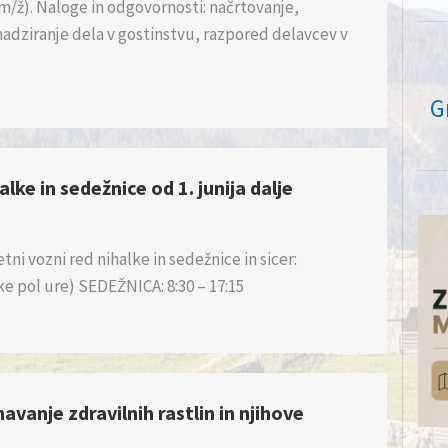
m/ž). Naloge in odgovornosti: načrtovanje,
nadziranje dela v gostinstvu, razpored delavcev v
G
lke in sedežnice od 1. junija dalje
etni vozni red nihalke in sedežnice in sicer:
ke pol ure) SEDEŽNICA: 8:30 – 17:15
anje zdravilnih rastlin in njihove