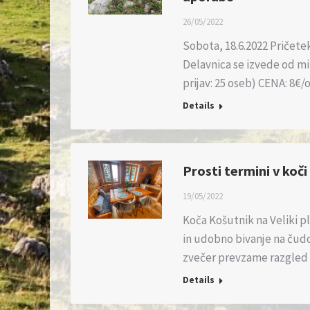
26/05/2022
Sobota, 18.6.2022 Pričetek 
Delavnica se izvede od mi
prijav: 25 oseb) CENA: 8€
Details
Prosti termini v koči
19/05/2022
Koča Košutnik na Veliki p
in udobno bivanje na čudo
zvečer prevzame razgled
Details