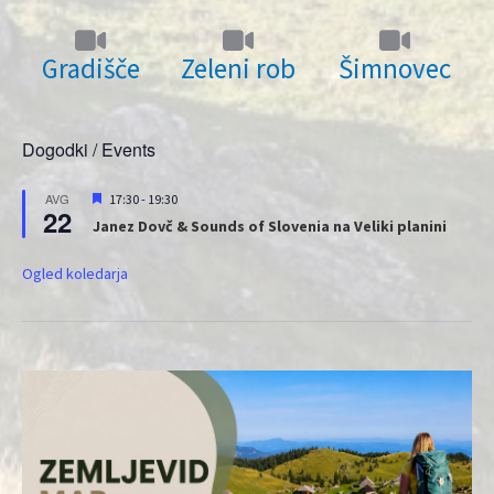
Gradišče
Zeleni rob
Šimnovec
Dogodki / Events
Priporočeni
AVG
17:30
-
19:30
22
Janez Dovč & Sounds of Slovenia na Veliki planini
Ogled koledarja