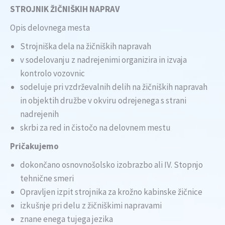
STROJNIK ŽIČNIŠKIH NAPRAV
Opis delovnega mesta
Strojniška dela na žičniških napravah
v sodelovanju z nadrejenimi organizira in izvaja
kontrolo vozovnic
sodeluje pri vzdrževalnih delih na žičniških napravah
in objektih družbe v okviru odrejenega s strani
nadrejenih
skrbi za red in čistočo na delovnem mestu
Pričakujemo
dokončano osnovnošolsko izobrazbo ali IV. Stopnjo
tehnične smeri
Opravljen izpit strojnika za krožno kabinske žičnice
izkušnje pri delu z žičniškimi napravami
znane enega tujega jezika