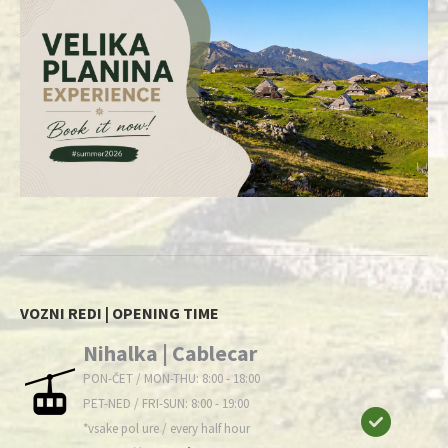
VOZNI REDI | OPENING TIME
Nihalka | Cablecar
PON-ČET / MON-THU: 8:00 - 18:00
PET-NED / FRI-SUN: 8:00 - 19:00
*vsake pol ure / every half hour