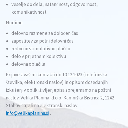
veselje do dela, natančnost, odgovornost,
komunikativnost
Nudimo
delovno razmerje za določen čas
zaposlitev za polni delovni čas
redno in stimulativno plačilo
delo v prijetnem kolektivu
delovna oblačila
Prijave z vašimi kontakti do 10.12.2023 (telefonska
številka, elektronski naslov) in opisom dosedanjih
izkušenj v obliki življenjepisa sprejemamo na poštni
naslov: Velika Planina, d.o.o, Kamniška Bistrica 2, 1242
Stahovica, ali na elektronski naslov:
info@velikaplanina.si
.