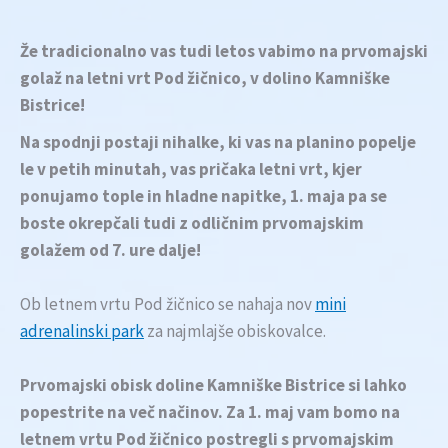
Že tradicionalno vas tudi letos vabimo na prvomajski
golaž na letni vrt Pod žičnico, v dolino Kamniške
Bistrice!
Na spodnji postaji nihalke, ki vas na planino popelje
le v petih minutah, vas pričaka letni vrt, kjer
ponujamo tople in hladne napitke, 1. maja pa se
boste okrepčali tudi z odličnim prvomajskim
golažem od 7. ure dalje!
Ob letnem vrtu Pod žičnico se nahaja nov
mini
adrenalinski park
za najmlajše obiskovalce.
Prvomajski obisk doline Kamniške Bistrice si lahko
popestrite na več načinov. Za 1. maj vam bomo na
letnem vrtu Pod žičnico postregli s prvomajskim