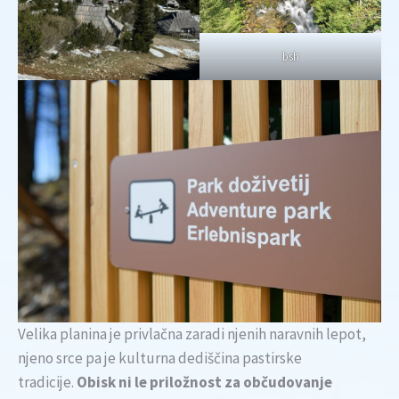
bsh
Velika planina je privlačna zaradi njenih naravnih lepot,
njeno srce pa je kulturna dediščina pastirske
tradicije.
Obisk ni le priložnost za občudovanje