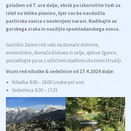
golažem od 7. ure dalje, obisk pa izkoristite tudi za
izlet na Veliko planino, kjer vas bo navdušila
pastirska vasica v neokrnjeni naravi. Nadihajte se
gorskega zraka in naužijte spomladanskega sonca.
Gostišče Zeleni rob vabi na domače dobrote,
enolončnice, domačo klobaso in zelje, ajdove žgance,
posladkajte pa se z odličnimi sladkimi skutnimi štruklji.
Vozni red nihalke & sedežnice od 27.4.2024 dalje:
Nihalka: 8:00 – 18:00 (vsake pol ure)
Sedežnica: 8:30 – 17:15