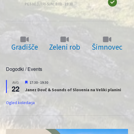
PET-NED/FRI-SUN: 8:00 - 19:30
Gradišče
Zeleni rob
Šimnovec
Dogodki / Events
Priporočeni
AVG
17:30
-
19:30
22
Janez Dovč & Sounds of Slovenia na Veliki planini
Ogled koledarja