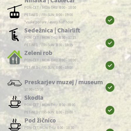
Nihalka | Cablecar
PON-ČET / MON-THU: 8:00 - 18:00
PET-NED / FRI-SUN: 8:00 - 19:00
*vsake pol ure / every half hour
Sedežnica | Chairlift
PON-ČET / MON-THU: 8:30 - 17:15
PET-NED / FRI-SUN: 8:30 - 18:15
Zeleni rob
PON-ČET / MON-THU: 8:00 - 18:00
PET-NED / FRI-SUN: 8:00 - 19:00
Preskarjev muzej / museum
10:00 - 15:00
Skodla
PON-ČET / MON-THU: 8:00 -18:00
PET-NED / FRI-SUN: 8:00 - 19:00
Pod žičnico
PON-ČET/MON-THU: 8:00 - 18:30