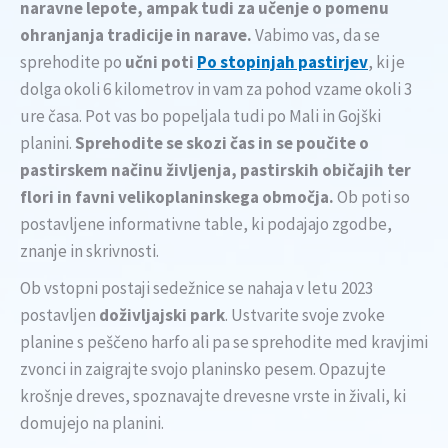
naravne lepote, ampak tudi za učenje o pomenu
ohranjanja tradicije in narave.
Vabimo vas, da se
sprehodite po
učni poti
Po stopinjah pastirjev
, ki je
dolga okoli 6 kilometrov in vam za pohod vzame okoli 3
ure časa. Pot vas bo popeljala tudi po Mali in Gojški
planini.
Sprehodite se skozi čas in se poučite o
pastirskem načinu življenja, pastirskih običajih ter
flori in favni velikoplaninskega območja.
Ob poti so
postavljene informativne table, ki podajajo zgodbe,
znanje in skrivnosti.
Ob vstopni postaji sedežnice se nahaja v letu 2023
postavljen
doživljajski park
. Ustvarite svoje zvoke
planine s peščeno harfo ali pa se sprehodite med kravjimi
zvonci in zaigrajte svojo planinsko pesem. Opazujte
krošnje dreves, spoznavajte drevesne vrste in živali, ki
domujejo na planini.