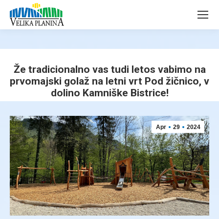
page
page
opens
opens
in
in
new
new
window
window
Že tradicionalno vas tudi letos vabimo na
prvomajski golaž na letni vrt Pod žičnico, v
dolino Kamniške Bistrice!
You are here:
Apr
29
2024