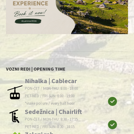
VOZNI REDI | OPENING TIME
Nihalka | Cablecar
PON-ČET / MON-THU: 8:00 - 18:00
PET-NED / FRI-SUN: 8:00 - 19:00
*vsake pol ure / every half hour
Sedežnica | Chairlift
PON-ČET / MON-THU: 8:30 - 17:15
PET-NED / FRI-SUN: 8:30 - 18:15