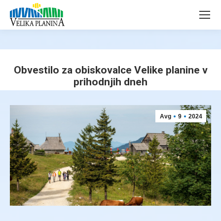
page
page
opens
opens
in
in
new
new
window
window
Obvestilo za obiskovalce Velike planine v
prihodnjih dneh
You are here:
Avg
9
2024