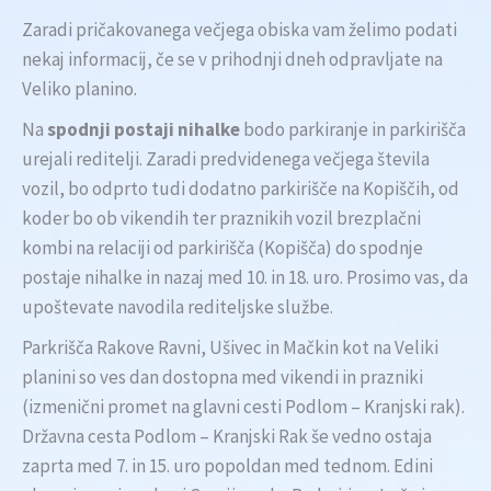
Zaradi pričakovanega večjega obiska vam želimo podati
nekaj informacij, če se v prihodnji dneh odpravljate na
Veliko planino.
Na
spodnji postaji nihalke
bodo parkiranje in parkirišča
urejali reditelji. Zaradi predvidenega večjega števila
vozil, bo odprto tudi dodatno parkirišče na Kopiščih, od
koder bo ob vikendih ter praznikih vozil brezplačni
kombi na relaciji od parkirišča (Kopišča) do spodnje
postaje nihalke in nazaj med 10. in 18. uro. Prosimo vas, da
upoštevate navodila rediteljske službe.
Parkrišča Rakove Ravni, Ušivec in Mačkin kot na Veliki
planini so ves dan dostopna med vikendi in prazniki
(izmenični promet na glavni cesti Podlom – Kranjski rak).
Državna cesta Podlom – Kranjski Rak še vedno ostaja
zaprta med 7. in 15. uro popoldan med tednom. Edini