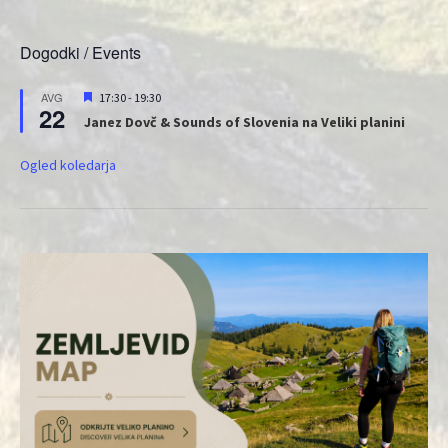
Dogodki / Events
Priporočeni
AVG
17:30
-
19:30
22
Janez Dovč & Sounds of Slovenia na Veliki planini
Ogled koledarja