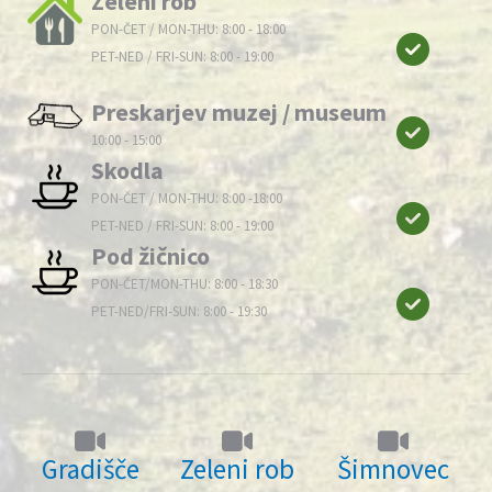
Zeleni rob
PON-ČET / MON-THU: 8:00 - 18:00
PET-NED / FRI-SUN: 8:00 - 19:00
Preskarjev muzej / museum
10:00 - 15:00
Skodla
PON-ČET / MON-THU: 8:00 -18:00
PET-NED / FRI-SUN: 8:00 - 19:00
Pod žičnico
PON-ČET/MON-THU: 8:00 - 18:30
PET-NED/FRI-SUN: 8:00 - 19:30
Gradišče
Zeleni rob
Šimnovec