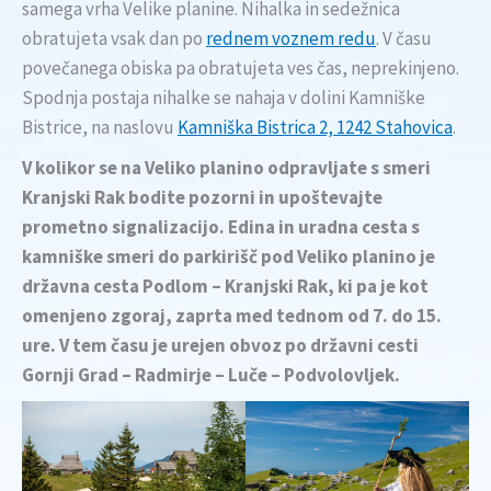
samega vrha Velike planine. Nihalka in sedežnica
obratujeta vsak dan po
rednem voznem redu
. V času
povečanega obiska pa obratujeta ves čas, neprekinjeno.
Spodnja postaja nihalke se nahaja v dolini Kamniške
Bistrice, na naslovu
Kamniška Bistrica 2, 1242 Stahovica
.
V kolikor se na Veliko planino odpravljate s smeri
Kranjski Rak bodite pozorni in upoštevajte
prometno signalizacijo.
Edina in uradna cesta s
kamniške smeri do parkirišč pod Veliko planino je
državna cesta Podlom – Kranjski Rak, ki pa je kot
omenjeno zgoraj, zaprta med tednom od 7. do 15.
ure. V tem času je urejen obvoz po državni cesti
Gornji Grad – Radmirje – Luče – Podvolovljek.