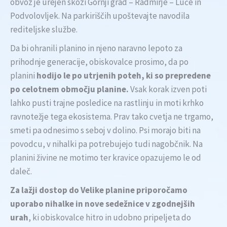
obvoz je urejen skozi Gornji grad – Radmirje – Luče in
Podvolovljek. Na parkiriščih upoštevajte navodila
rediteljske službe.
Da bi ohranili planino in njeno naravno lepoto za
prihodnje generacije, obiskovalce prosimo, da po
planini
hodijo le po utrjenih poteh, ki so prepredene
po celotnem območju planine.
Vsak korak izven poti
lahko pusti trajne posledice na rastlinju in moti krhko
ravnotežje tega ekosistema. Prav tako cvetja ne trgamo,
smeti pa odnesimo s seboj v dolino. Psi morajo biti na
povodcu, v nihalki pa potrebujejo tudi nagobčnik. Na
planini živine ne motimo ter kravice opazujemo le od
daleč.
Za lažji dostop do Velike planine priporočamo
uporabo nihalke in nove sedežnice v zgodnejših
urah
, ki obiskovalce hitro in udobno pripeljeta do