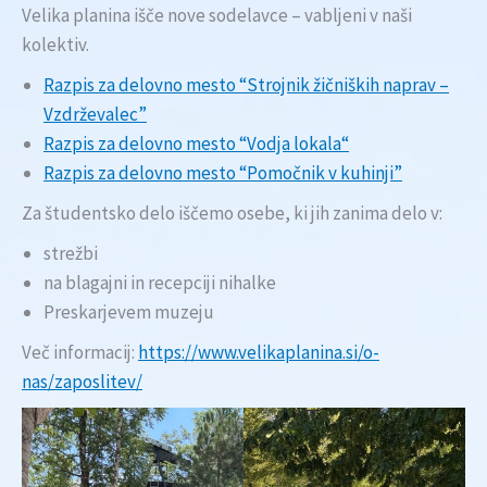
Velika planina išče nove sodelavce – vabljeni v naši
kolektiv.
Razpis za delovno mesto “Strojnik žičniških naprav –
Vzdrževalec”
Razpis za delovno mesto “Vodja lokala
“
Razpis za delovno mesto “Pomočnik v kuhinji”
Za študentsko delo iščemo osebe, ki jih zanima delo v:
strežbi
na blagajni in recepciji nihalke
Preskarjevem muzeju
Več informacij:
https://www.velikaplanina.si/o-
nas/zaposlitev/