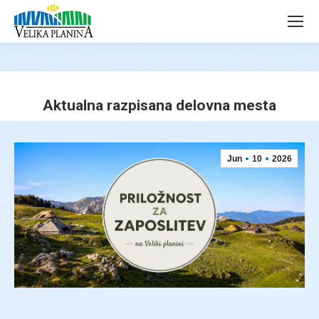
page
page
opens
opens
in
in
new
new
window
window
Aktualna razpisana delovna mesta
You are here:
Jun
10
2026