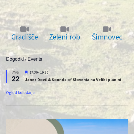
Gradišče
Zeleni rob
Šimnovec
Dogodki / Events
Priporočeni
AVG
17:30
-
19:30
22
Janez Dovč & Sounds of Slovenia na Veliki planini
Ogled koledarja