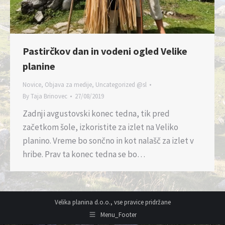
Pastirčkov dan in vodeni ogled Velike
planine
Novice
,
Objava za medije
,
Uncategorized @sl
By
Taja Brinovec
27/08/2019
Zadnji avgustovski konec tedna, tik pred
začetkom šole, izkoristite za izlet na Veliko
planino. Vreme bo sončno in kot nalašč za izlet v
hribe. Prav ta konec tedna se bo…
Velika planina d.o.o., vse pravice pridržane
Menu_Footer