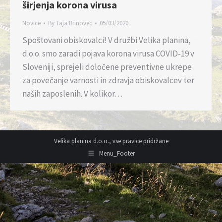
širjenja korona virusa
Novice
By
Taja Brinovec
05/03/2020
Spoštovani obiskovalci! V družbi Velika planina,
d.o.o. smo zaradi pojava korona virusa COVID-19 v
Sloveniji, sprejeli določene preventivne ukrepe
za povečanje varnosti in zdravja obiskovalcev ter
naših zaposlenih. V kolikor…
Velika planina d.o.o., vse pravice pridržane
Menu_Footer