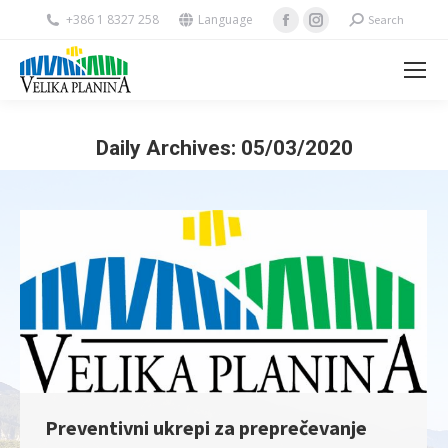
Facebook
Instagram
+386 1 8327 258
Language
Search:
Search
page
page
opens
opens
in
in
new
new
Daily Archives:
05/03/2020
window
window
You are here:
Preventivni ukrepi za preprečevanje