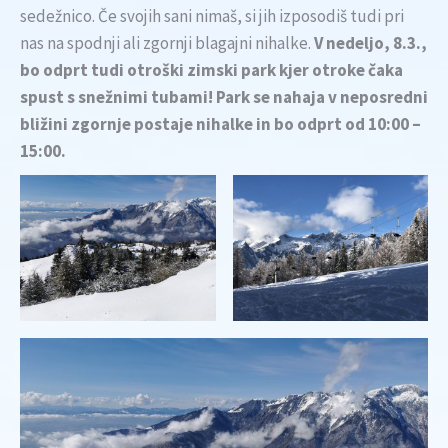
sedežnico. Če svojih sani nimaš, si jih izposodiš tudi pri
nas na spodnji ali zgornji blagajni nihalke.
V nedeljo, 8.3.,
bo odprt tudi otroški zimski park kjer otroke čaka
spust s snežnimi tubami! Park se nahaja v neposredni
bližini zgornje postaje nihalke in bo odprt od 10:00 –
15:00.