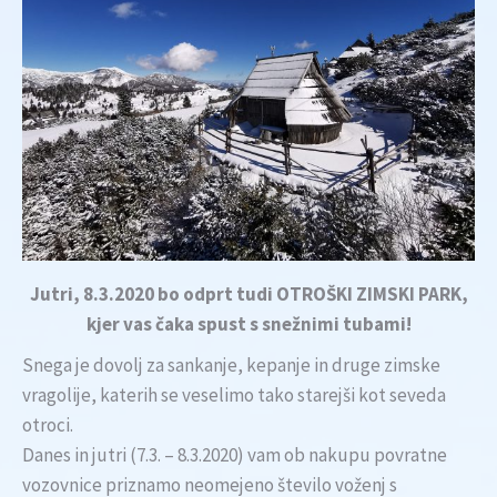
Jutri, 8.3.2020 bo odprt tudi OTROŠKI ZIMSKI PARK,
kjer vas čaka spust s snežnimi tubami!
Snega je dovolj za sankanje, kepanje in druge zimske
vragolije, katerih se veselimo tako starejši kot seveda
otroci.
Danes in jutri (7.3. – 8.3.2020) vam ob nakupu povratne
vozovnice priznamo neomejeno število voženj s