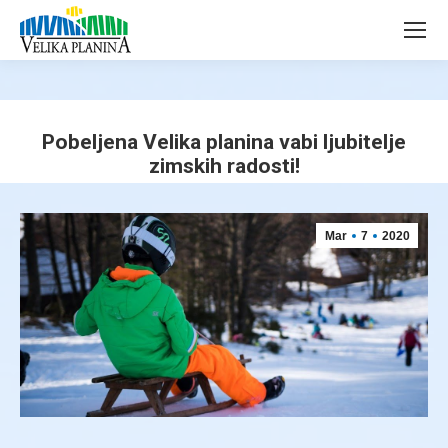
page
page
opens
opens
in
in
new
new
window
window
Pobeljena Velika planina vabi ljubitelje
zimskih radosti!
You are here:
Mar
7
2020