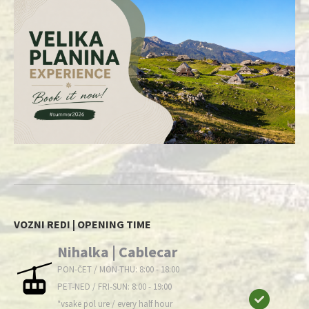
VOZNI REDI | OPENING TIME
Nihalka | Cablecar
PON-ČET / MON-THU: 8:00 - 18:00
PET-NED / FRI-SUN: 8:00 - 19:00
*vsake pol ure / every half hour