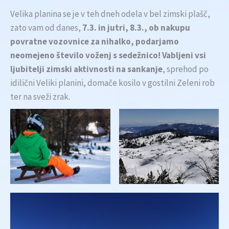
Velika planina se je v teh dneh odela v bel zimski plašč,
zato vam od danes,
7.3. in jutri, 8.3., ob nakupu
povratne vozovnice za nihalko, podarjamo
neomejeno število voženj s sedežnico! Vabljeni vsi
ljubitelji zimski aktivnosti na sankanje
, sprehod po
idilični Veliki planini, domače kosilo v gostilni Zeleni rob
ter na sveži zrak.