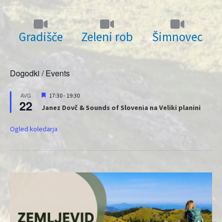
Gradišče
Zeleni rob
Šimnovec
Dogodki / Events
Priporočeni
AVG
17:30
-
19:30
22
Janez Dovč & Sounds of Slovenia na Veliki planini
Ogled koledarja