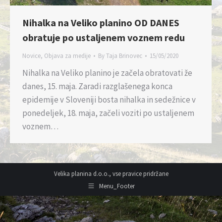
Nihalka na Veliko planino OD DANES
obratuje po ustaljenem voznem redu
Novice
,
Objava za medije
By
Taja Brinovec
15/05/2020
Nihalka na Veliko planino je začela obratovati že
danes, 15. maja. Zaradi razglašenega konca
epidemije v Sloveniji bosta nihalka in sedežnice v
ponedeljek, 18. maja, začeli voziti po ustaljenem
voznem…
Velika planina d.o.o., vse pravice pridržane
Menu_Footer