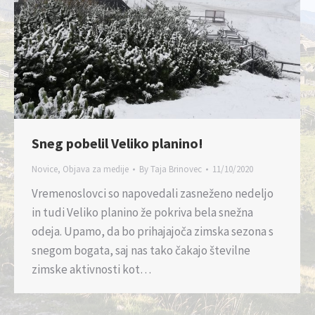
Sneg pobelil Veliko planino!
Novice
,
Objava za medije
By
Taja Brinovec
11/10/2020
Vremenoslovci so napovedali zasneženo nedeljo
in tudi Veliko planino že pokriva bela snežna
odeja. Upamo, da bo prihajajoča zimska sezona s
snegom bogata, saj nas tako čakajo številne
zimske aktivnosti kot…