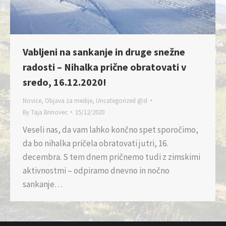
Vabljeni na sankanje in druge snežne
radosti – Nihalka prične obratovati v
sredo, 16.12.2020!
Novice
,
Objava za medije
,
Uncategorized @sl
By
Taja Brinovec
15/12/2020
Veseli nas, da vam lahko končno spet sporočimo,
da bo nihalka pričela obratovati jutri, 16.
decembra. S tem dnem pričnemo tudi z zimskimi
aktivnostmi – odpiramo dnevno in nočno
sankanje…