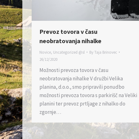
Prevoz tovora v času
neobratovanja nihalke
Novice
,
Uncategorized @sl
By
Taja Brinovec
26/12/2020
Možnosti prevoza tovora v času
neobratovanja nihalke V družbi Velika
planina, d.o.o., smo pripravili ponudbo
možnosti prevoza tovora s parkirišč na Veliki
planini ter prevoz prtljage z nihalko do
zgornje…