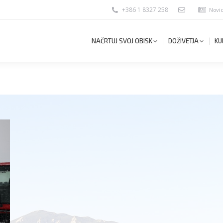
+386 1 8327 258
Novi
NAČRTUJ SVOJ OBISK
DOŽIVETJA
KU
NAČRTUJ SVOJ OBISK
DOŽIVETJA
KU