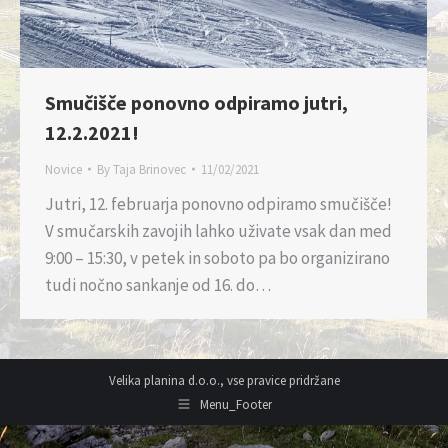
Smučišče ponovno odpiramo jutri,
12.2.2021!
Novice
By
Taja Brinovec
11/02/2021
Jutri, 12. februarja ponovno odpiramo smučišče!
V smučarskih zavojih lahko uživate vsak dan med
9:00 – 15:30, v petek in soboto pa bo organizirano
tudi nočno sankanje od 16. do…
Velika planina d.o.o., vse pravice pridržane
Menu_Footer