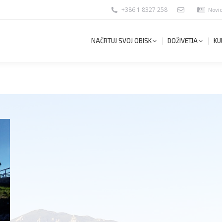
+386 1 8327 258
Novi
NAČRTUJ SVOJ OBISK
DOŽIVETJA
KU
NAČRTUJ SVOJ OBISK
DOŽIVETJA
KU