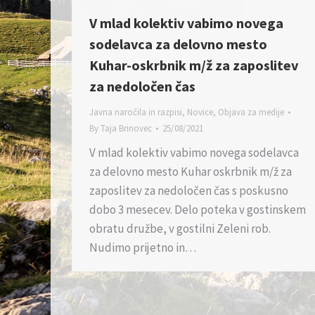
V mlad kolektiv vabimo novega
sodelavca za delovno mesto
Kuhar-oskrbnik m/ž za zaposlitev
za nedoločen čas
Javna naročila in razpisi
,
Novice
,
Objava za medije
By
Taja Brinovec
25/08/2021
V mlad kolektiv vabimo novega sodelavca
za delovno mesto Kuhar oskrbnik m/ž za
zaposlitev za nedoločen čas s poskusno
dobo 3 mesecev. Delo poteka v gostinskem
obratu družbe, v gostilni Zeleni rob.
Nudimo prijetno in…