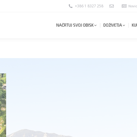
+386 1 8327 258
Novi
NAČRTUJ SVOJ OBISK
DOŽIVETJA
KU
NAČRTUJ SVOJ OBISK
DOŽIVETJA
KU