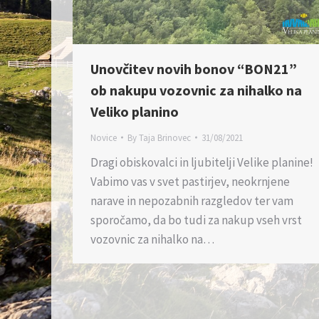
Unovčitev novih bonov “BON21”
ob nakupu vozovnic za nihalko na
Veliko planino
Novice
By
Taja Brinovec
31/08/2021
Dragi obiskovalci in ljubitelji Velike planine!
Vabimo vas v svet pastirjev, neokrnjene
narave in nepozabnih razgledov ter vam
sporočamo, da bo tudi za nakup vseh vrst
vozovnic za nihalko na…