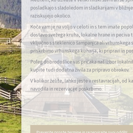
posladkajo s sladoledom in sladkarijami v bližnje
raziskujejo okolico.
Koča vam je na voljo v celoti in s tem imate pop
dostavo svežega kruha, lokalne hrane in peciva
vključno s steklenico šampanjca ali vrhunskega s
priskrbimo vrhunskega kuharja, ki pripravi in po
Poleg dobrodošlice vas pričaka naš izbor lokalnih 
kupite tudi dodatna živila za pripravo obrokov.
V kolikor želite, lahko jeste v restavracijah, od k
navodila in rezervacije poskrbimo.
Preverite proste termine in rezervirajte svoj oddih!