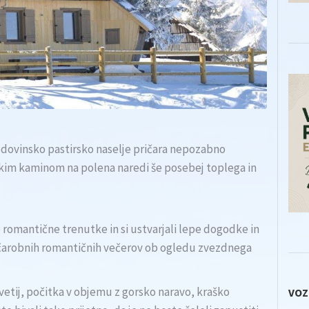
odovinsko pastirsko naselje pričara nepozabno
skim kaminom na polena naredi še posebej toplega in
 romantične trenutke in si ustvarjali lepe dogodke in
n čarobnih romantičnih večerov ob ogledu zvezdnega
vetij, počitka v objemu z gorsko naravo, kraško
VOZ