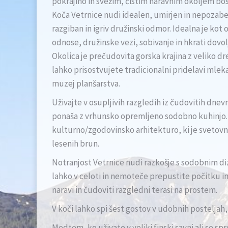
pokrajino in svežim, čistim naravnim okoljem boste
Koča Vetrnice nudi idealen, umirjen in nepozabe
razgiban in igriv družinski odmor. Idealna je kot 
odnose, družinske vezi, sobivanje in hkrati dovol
Okolica je prečudovita gorska krajina z veliko dre
lahko prisostvujete tradicionalni pridelavi mleka
muzej planšarstva.
Uživajte v osupljivih razgledih iz čudovitih dnevn
ponaša z vrhunsko opremljeno sodobno kuhinjo. 
kulturno/zgodovinsko arhitekturo, ki je svetovna
lesenih brun.
Notranjost Vetrnice nudi razkošje s sodobnim di
lahko v celoti in nemoteče prepustite počitku in 
naravi in čudoviti razgledni terasi na prostem.
V koči lahko spi šest gostov v udobnih posteljah,
Medtem, ko uživate v veliki finski savni ali se spr