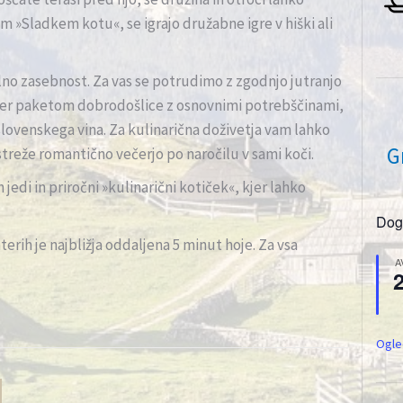
m »Sladkem kotu«, se igrajo družabne igre v hiški ali
olno zasebnost. Za vas se potrudimo z zgodnjo jutranjo
 ter paketom dobrodošlice z osnovnimi potrebščinami,
lovenskega vina. Za kulinarična doživetja vam lahko
G
streže romantično večerjo po naročilu v sami koči.
jedi in priročni »kulinarični kotiček«, kjer lahko
Dogo
aterih je najbližja oddaljena 5 minut hoje. Za vsa
A
Ogle