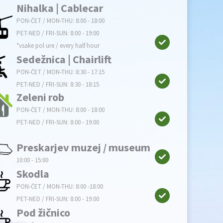
Nihalka | Cablecar
PON-ČET / MON-THU: 8:00 - 18:00
PET-NED / FRI-SUN: 8:00 - 19:00
*vsake pol ure / every half hour
Sedežnica | Chairlift
PON-ČET / MON-THU: 8:30 - 17:15
PET-NED / FRI-SUN: 8:30 - 18:15
Zeleni rob
PON-ČET / MON-THU: 8:00 - 18:00
PET-NED / FRI-SUN: 8:00 - 19:00
Preskarjev muzej / museum
10:00 - 15:00
Skodla
PON-ČET / MON-THU: 8:00 -18:00
PET-NED / FRI-SUN: 8:00 - 19:00
Pod žičnico