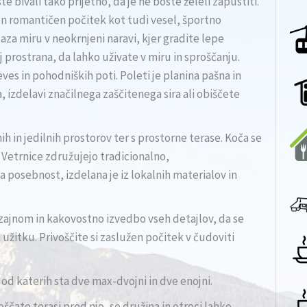
 bivali tako prijetno, da je ne boste želeli zapustiti.
n romantičen počitek kot tudi vesel, športno
oaza miru v neokrnjeni naravi, kjer gradite lepe
j prostrana, da lahko uživate v miru in sproščanju.
ves in pohodniških poti. Poleti je planina pašna in
, izdelavi značilnega zaščitenega sira ali obiščete
ih in jedilnih prostorov ter s prostorne terase. Koča se
Vetrnice združujejo tradicionalno,
 posebnost, izdelana je iz lokalnih materialov in
zajnom in kakovostno izvedbo vseh detajlov, da se
užitku. Privoščite si zaslužen počitek v čudoviti
 od katerih sta dve max-dvojni in dve enojni.
oščate terasi pred njo, se družina in otroci lahko