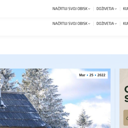
+386 1 8327 258
Novi
NAČRTUJ SVOJ OBISK
DOŽIVETJA
KU
NAČRTUJ SVOJ OBISK
DOŽIVETJA
KU
Mar
25
2022