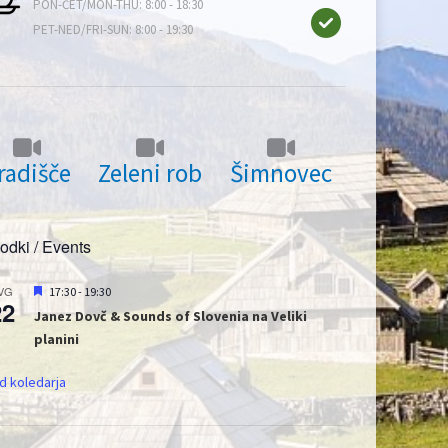
PON-ČET/MON-THU: 8:00 - 18:30
PET-NED/FRI-SUN: 8:00 - 19:30
radišče
Zeleni rob
Šimnovec
dki / Events
Priporočeni
VG
17:30
-
19:30
22
Janez Dovč & Sounds of Slovenia na Veliki
planini
d koledarja