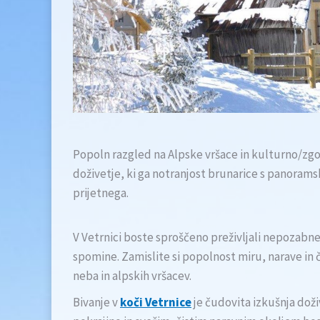
Popoln razgled na Alpske vršace in kulturno/zg
doživetje, ki ga notranjost brunarice s panoram
prijetnega.
V Vetrnici boste sproščeno preživljali nepozabne
spomine. Zamislite si popolnost miru, narave i
neba in alpskih vršacev.
Bivanje v
koči Vetrnice
je čudovita izkušnja doži