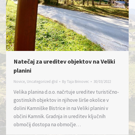
Natečaj za ureditev objektov na Veliki
planini
Novice
,
Uncategorized @sl
By
Taja Brinovec
30/03/2022
Velika planina d.o.o. načrtuje ureditev turistično-
gostinskih objektov in njihove širše okolice v
dolini Kamniške Bistrice in na Veliki planini v
občini Kamnik. Gradnja in ureditev ključnih
območij dostopa na območje…