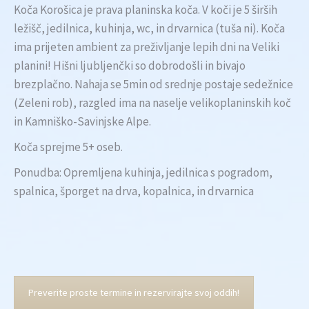
Koča Korošica je prava planinska koča. V koči je 5 širših
ležišč, jedilnica, kuhinja, wc, in drvarnica (tuša ni). Koča
ima prijeten ambient za preživljanje lepih dni na Veliki
planini! Hišni ljubljenčki so dobrodošli in bivajo
brezplačno. Nahaja se 5min od srednje postaje sedežnice
(Zeleni rob), razgled ima na naselje velikoplaninskih koč
in Kamniško-Savinjske Alpe.
Koča sprejme 5+ oseb.
Ponudba: Opremljena kuhinja, jedilnica s pogradom,
spalnica, šporget na drva, kopalnica, in drvarnica
Preverite proste termine in rezervirajte svoj oddih!