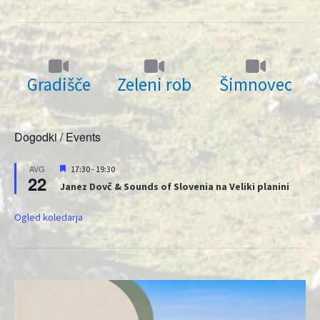
Gradišče
Zeleni rob
Šimnovec
Dogodki / Events
Priporočeni
AVG
17:30
-
19:30
22
Janez Dovč & Sounds of Slovenia na Veliki planini
Ogled koledarja