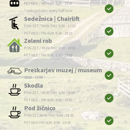
PET-NED / FRI-SUN: 8:00 - 19:00
*vsake pol ure / every half hour
Sedežnica | Chairlift
PON-ČET / MON-THU: 8:30 - 17:15
PET-NED / FRI-SUN: 8:30 - 18:15
Zeleni rob
PON-ČET / MON-THU: 8:00 - 18:00
PET-NED / FRI-SUN: 8:00 - 19:00
Preskarjev muzej / museum
10:00 - 15:00
Skodla
PON-ČET / MON-THU: 8:00 -18:00
PET-NED / FRI-SUN: 8:00 - 19:00
Pod žičnico
PON-ČET/MON-THU: 8:00 - 18:30
PET-NED/FRI-SUN: 8:00 - 19:30