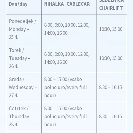
SEDEŽNICA
Dan/day
NIHALKA CABLECAR
CHAIRLIFT
Ponedeljek /
8:00, 9:00, 10:00, 12:00,
Monday –
10:30, 15:00
14:00, 16:00
25.4.
Torek /
8:00, 9:00, 10:00, 12:00,
Tuesday
–
10:30, 15:00
14:00, 16:00
26.4.
Sreda /
8:00 – 17:00 (vsako
Wednesday –
polno uro/every full
8:30 – 16:15
27.4.
hour)
Četrtek /
8:00 – 17:00 (vsako
Thursday –
polno uro/every full
8:30 – 16:15
28.4.
hour)