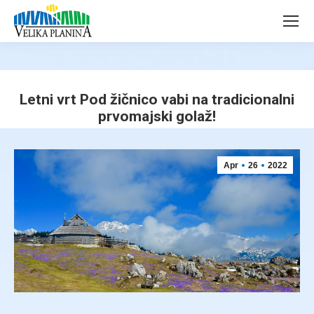
page
page
opens
opens
in
in
new
new
window
window
Letni vrt Pod žičnico vabi na tradicionalni
prvomajski golaž!
You are here:
Apr
26
2022