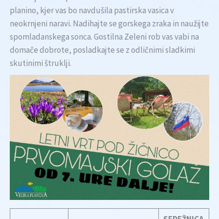
planino, kjer vas bo navdušila pastirska vasica v
neokrnjeni naravi. Nadihajte se gorskega zraka in naužijte
spomladanskega sonca. Gostilna Zeleni rob vas vabi na
domače dobrote, posladkajte se z odličnimi sladkimi
skutinimi štruklji.