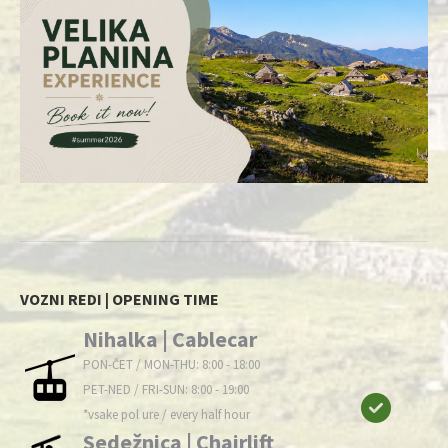
VOZNI REDI | OPENING TIME
Nihalka | Cablecar
PON-ČET / MON-THU: 8:00 - 18:00
PET-NED / FRI-SUN: 8:00 - 19:00
*vsake pol ure / every half hour
Sedežnica | Chairlift