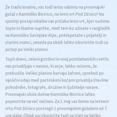
Že tradicionalno, vas tudi letos vabimo na prvomajski
golaž v Kamniško Bistrico, na letni vrt Pod žičnico! Na
spodnji postaji nihalke vas pričaka letni vrt, kjer nudimo
tople in hladne napitke, med tem ko uživate v razgledih
na Kamniško Savinjske Alpe, poklepetate s prijatelji in
starimi znanci, seveda pa obisk lahko izkoristite tudi za
potep po Veliki planini.
Topli dnevi, zeleni gozdovi in vonj pomladanskih cvetlic
nas privabljajo v naravo, ki se je, lahko rečemo, že
prebudila. Veliko planino barvajo žafrani, sprehod po
vijolični odeji med pastirskimi kočami privablja številne
pohodnike, fotografe, družine in ljubitelje narave.
Prvomajski obisk doline Kamniške Bistrice lahko
popestrite na več načinov. Za 1. maj vas bomo na letnem
vrtu Pod žičnico postregli z prvomajskim golažem od 7.
ure dalje. Obisk pa izkoristite tudi za izlet na Veliko