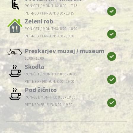
PON-ČET / MON-THU: 8:30 - 17:15
PET-NED / FRI-SUN: 8:30 - 18:15
Zeleni rob
PON-ČET / MON-THU: 8:00 - 18:00
PET-NED / FRI-SUN: 8:00 - 19:00
Preskarjev muzej / museum
10:00 - 15:00
Skodla
PON-ČET / MON-THU: 8:00 -18:00
PET-NED / FRI-SUN: 8:00 - 19:00
Pod žičnico
PON-ČET/MON-THU: 8:00 - 18:30
PET-NED/FRI-SUN: 8:00 - 19:30