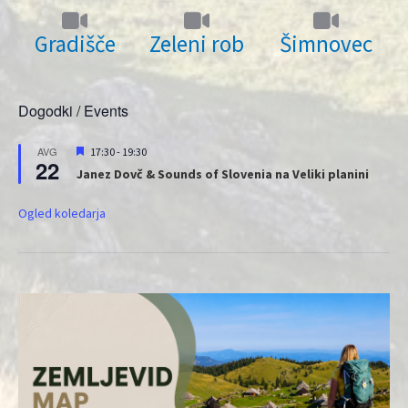
Gradišče
Zeleni rob
Šimnovec
Dogodki / Events
Priporočeni
AVG
17:30
-
19:30
22
Janez Dovč & Sounds of Slovenia na Veliki planini
Ogled koledarja