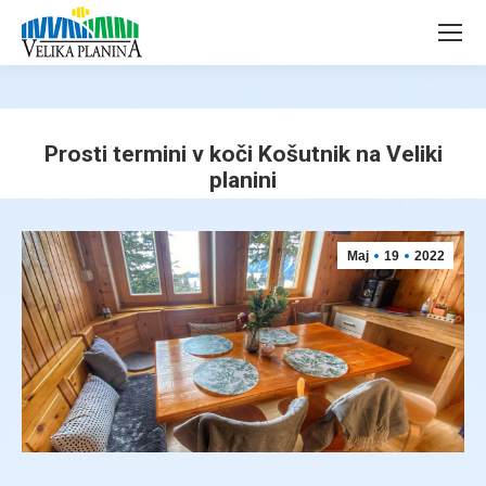
page
page
opens
opens
in
in
new
new
window
window
Prosti termini v koči Košutnik na Veliki
planini
You are here:
Maj
19
2022