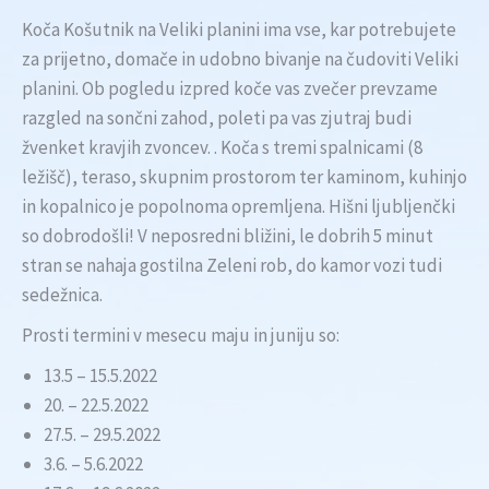
Koča Košutnik na Veliki planini ima vse, kar potrebujete
za prijetno, domače in udobno bivanje na čudoviti Veliki
planini. Ob pogledu izpred koče vas zvečer prevzame
razgled na sončni zahod, poleti pa vas zjutraj budi
žvenket kravjih zvoncev. . Koča s tremi spalnicami (8
ležišč), teraso, skupnim prostorom ter kaminom, kuhinjo
in kopalnico je popolnoma opremljena. Hišni ljubljenčki
so dobrodošli! V neposredni bližini, le dobrih 5 minut
stran se nahaja gostilna Zeleni rob, do kamor vozi tudi
sedežnica.
Prosti termini v mesecu maju in juniju so:
13.5 – 15.5.2022
20. – 22.5.2022
27.5. – 29.5.2022
3.6. – 5.6.2022