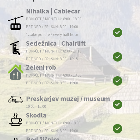
Nihalka | Cablecar
PON-ČET / MON-THU: 8:00 - 18:00
PET-NED / FRI-SUN: 8:00 - 19:00
*vsake pol ure / every half hour
Sedežnica | Chairlift
PON-ČET / MON-THU: 8:30 - 17:15
PET-NED / FRI-SUN: 8:30 - 18:15
Zeleni rob
PON-ČET / MON-THU: 8:00 - 18:00
PET-NED / FRI-SUN: 8:00 - 19:00
Preskarjev muzej / museum
10:00 - 15:00
Skodla
PON-ČET / MON-THU: 8:00 -18:00
PET-NED / FRI-SUN: 8:00 - 19:00
Pod žičnico