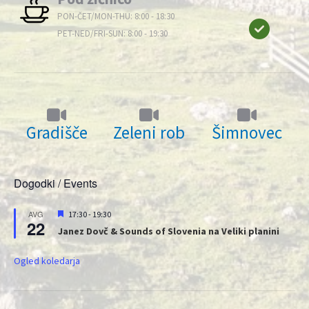
PON-ČET/MON-THU: 8:00 - 18:30
PET-NED/FRI-SUN: 8:00 - 19:30
Gradišče
Zeleni rob
Šimnovec
Dogodki / Events
Priporočeni
AVG
17:30
-
19:30
22
Janez Dovč & Sounds of Slovenia na Veliki planini
Ogled koledarja