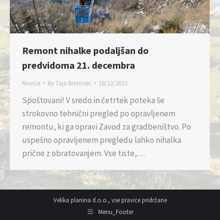
Remont nihalke podaljšan do
predvidoma 21. decembra
Novice
By
Taja Brinovec
18/12/2023
Spoštovani! V sredo in četrtek poteka še
strokovno tehnični pregled po opravljenem
remontu, ki ga opravi Zavod za gradbeništvo. Po
uspešno opravljenem pregledu lahko nihalka
prične z obratovanjem. Vse tiste,…
Velika planina d.o.o., vse pravice pridržane
Menu_Footer