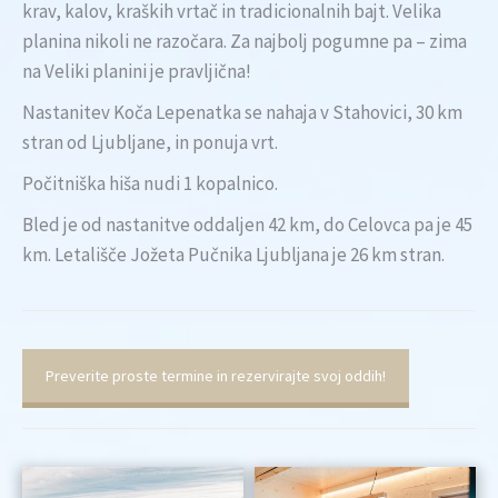
krav, kalov, kraških vrtač in tradicionalnih bajt. Velika
planina nikoli ne razočara. Za najbolj pogumne pa – zima
na Veliki planini je pravljična!
Nastanitev Koča Lepenatka se nahaja v Stahovici, 30 km
stran od Ljubljane, in ponuja vrt.
Počitniška hiša nudi 1 kopalnico.
Bled je od nastanitve oddaljen 42 km, do Celovca pa je 45
km. Letališče Jožeta Pučnika Ljubljana je 26 km stran.
Preverite proste termine in rezervirajte svoj oddih!