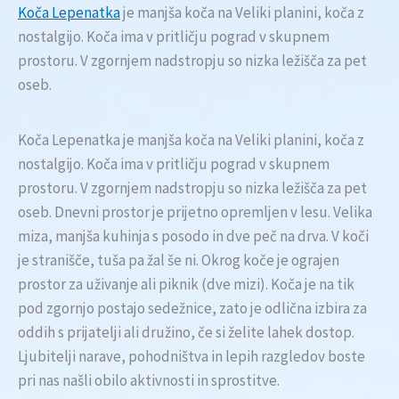
Koča Lepenatka
je manjša koča na Veliki planini, koča z
nostalgijo. Koča ima v pritličju pograd v skupnem
prostoru. V zgornjem nadstropju so nizka ležišča za pet
oseb.
Koča Lepenatka je manjša koča na Veliki planini, koča z
nostalgijo. Koča ima v pritličju pograd v skupnem
prostoru. V zgornjem nadstropju so nizka ležišča za pet
oseb. Dnevni prostor je prijetno opremljen v lesu. Velika
miza, manjša kuhinja s posodo in dve peč na drva. V koči
je stranišče, tuša pa žal še ni. Okrog koče je ograjen
prostor za uživanje ali piknik (dve mizi). Koča je na tik
pod zgornjo postajo sedežnice, zato je odlična izbira za
oddih s prijatelji ali družino, če si želite lahek dostop.
Ljubitelji narave, pohodništva in lepih razgledov boste
pri nas našli obilo aktivnosti in sprostitve.