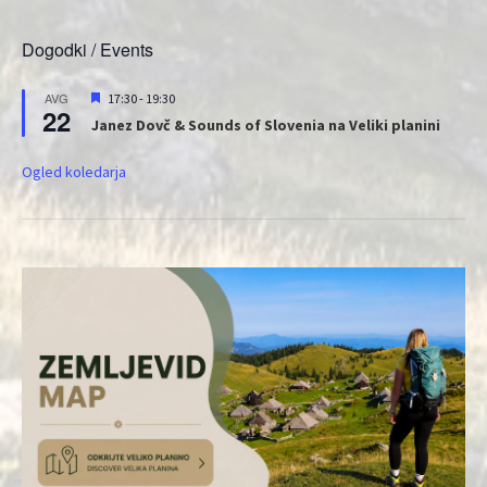
Dogodki / Events
Priporočeni
AVG
17:30
-
19:30
22
Janez Dovč & Sounds of Slovenia na Veliki planini
Ogled koledarja