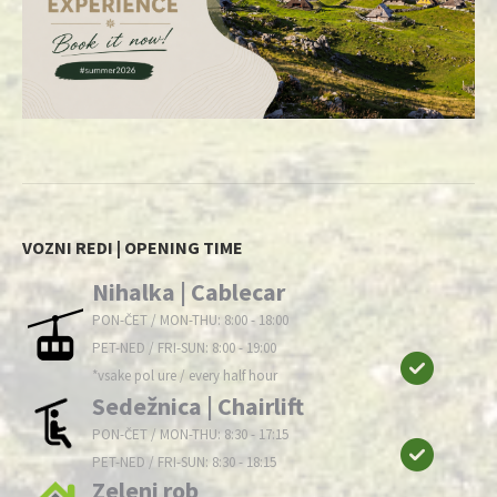
VOZNI REDI | OPENING TIME
Nihalka | Cablecar
PON-ČET / MON-THU: 8:00 - 18:00
PET-NED / FRI-SUN: 8:00 - 19:00
*vsake pol ure / every half hour
Sedežnica | Chairlift
PON-ČET / MON-THU: 8:30 - 17:15
PET-NED / FRI-SUN: 8:30 - 18:15
Zeleni rob