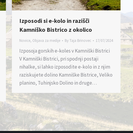
Izposodi si e-kolo in razišči
Kamniško Bistrico z okolico
Novice
,
Objava za medije
By
Taja Brinovec
17/07/2024
Izposoja gorskih e-koles v Kamniški Bistrici
V Kamniški Bistrici, pri spodnji postaji
nihalke, si lahko izposodite e-kolo in z njim
raziskujete dolino Kamniške Bistrice, Veliko
planino, Tuhinjsko Dolino in druge…