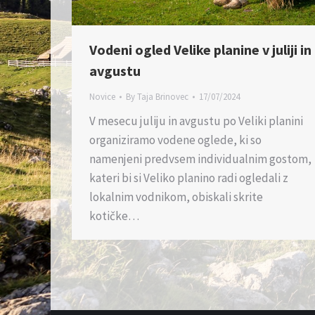
Vodeni ogled Velike planine v juliji in
avgustu
Novice
By
Taja Brinovec
17/07/2024
V mesecu juliju in avgustu po Veliki planini
organiziramo vodene oglede, ki so
namenjeni predvsem individualnim gostom,
kateri bi si Veliko planino radi ogledali z
lokalnim vodnikom, obiskali skrite
kotičke…