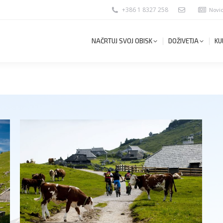
+386 1 8327 258
Novi
NAČRTUJ SVOJ OBISK
DOŽIVETJA
KU
NAČRTUJ SVOJ OBISK
DOŽIVETJA
KU