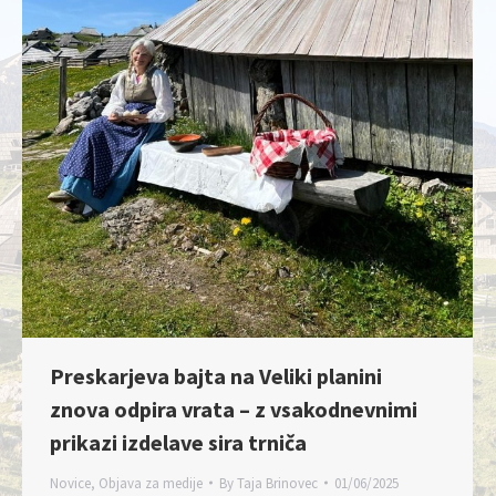
Preskarjeva bajta na Veliki planini
znova odpira vrata – z vsakodnevnimi
prikazi izdelave sira trniča
Novice
,
Objava za medije
By
Taja Brinovec
01/06/2025