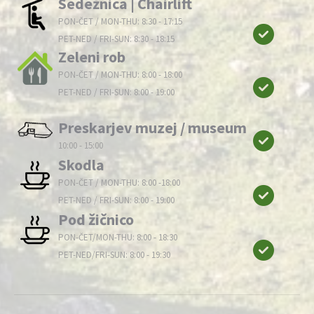
Sedežnica | Chairlift
PON-ČET / MON-THU: 8:30 - 17:15
PET-NED / FRI-SUN: 8:30 - 18:15
Zeleni rob
PON-ČET / MON-THU: 8:00 - 18:00
PET-NED / FRI-SUN: 8:00 - 19:00
Preskarjev muzej / museum
10:00 - 15:00
Skodla
PON-ČET / MON-THU: 8:00 -18:00
PET-NED / FRI-SUN: 8:00 - 19:00
Pod žičnico
PON-ČET/MON-THU: 8:00 - 18:30
PET-NED/FRI-SUN: 8:00 - 19:30