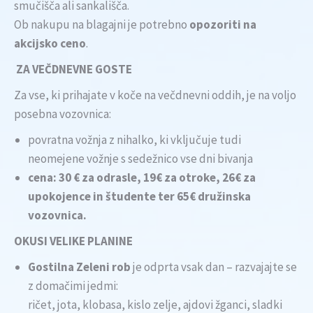
smučišča ali sankališča.
Ob nakupu na blagajni je potrebno
opozoriti na
akcijsko ceno
.
ZA VEČDNEVNE GOSTE
Za vse, ki prihajate v koče na večdnevni oddih, je na voljo
posebna vozovnica:
povratna vožnja z nihalko, ki vključuje tudi
neomejene vožnje s sedežnico vse dni bivanja
cena: 30 € za odrasle, 19€ za otroke, 26€ za
upokojence in študente ter 65€ družinska
vozovnica.
OKUSI VELIKE PLANINE
Gostilna Zeleni rob
je odprta vsak dan – razvajajte se
z domačimi jedmi:
ričet, jota, klobasa, kislo zelje, ajdovi žganci, sladki