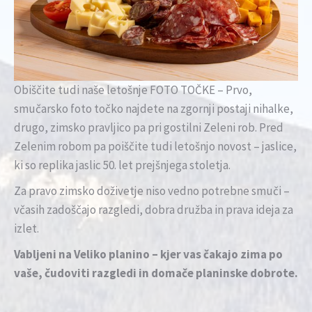
Obiščite tudi naše letošnje FOTO TOČKE – Prvo,
smučarsko foto točko najdete na zgornji postaji nihalke,
drugo, zimsko pravljico pa pri gostilni Zeleni rob. Pred
Zelenim robom pa poiščite tudi letošnjo novost – jaslice,
ki so replika jaslic 50. let prejšnjega stoletja.
Za pravo zimsko doživetje niso vedno potrebne smuči –
včasih zadoščajo razgledi, dobra družba in prava ideja za
izlet.
Vabljeni na Veliko planino – kjer vas čakajo zima po
vaše, čudoviti razgledi in domače planinske dobrote.