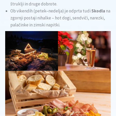
štruklji in druge dobrote.
Ob vikendih (petek–nedelja) je odprta tudi
Skodla
na
zgornji postaji nihalke – hot dogi, sendviči, narezki,
palačinke in zimski napitki.