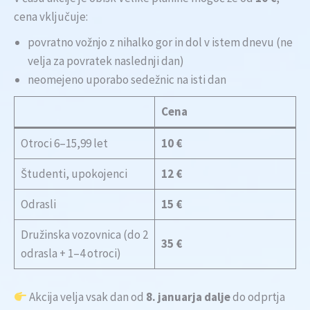
cena vključuje:
povratno vožnjo z nihalko gor in dol v istem dnevu (ne
velja za povratek naslednji dan)
neomejeno uporabo sedežnic na isti dan
Cena
Otroci 6–15,99 let
10 €
Študenti, upokojenci
12 €
Odrasli
15 €
Družinska vozovnica (do 2
35 €
odrasla + 1–4 otroci)
Akcija velja vsak dan od
8. januarja dalje
do odprtja