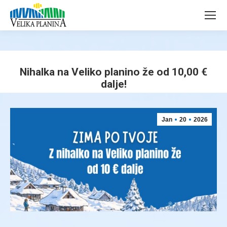
page
page
opens
opens
in
in
new
new
window
window
Nihalka na Veliko planino že od 10,00 €
dalje!
You are here:
Jan
20
2026