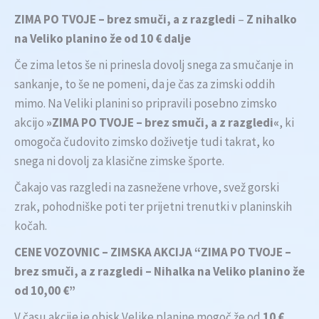
ZIMA PO TVOJE – brez smuči, a z razgledi
–
Z nihalko
na Veliko planino že od 10 € dalje
Če zima letos še ni prinesla dovolj snega za smučanje in
sankanje, to še ne pomeni, da je čas za zimski oddih
mimo. Na Veliki planini so pripravili posebno zimsko
akcijo
»ZIMA PO TVOJE – brez smuči, a z razgledi«
, ki
omogoča čudovito zimsko doživetje tudi takrat, ko
snega ni dovolj za klasične zimske športe.
Čakajo vas razgledi na zasnežene vrhove, svež gorski
zrak, pohodniške poti ter prijetni trenutki v planinskih
kočah.
CENE VOZOVNIC – ZIMSKA AKCIJA “ZIMA PO TVOJE –
brez smuči, a z razgledi – Nihalka na Veliko planino že
od 10,00 €”
V času akcije je obisk Velike planine mogoč že od
10 €
,