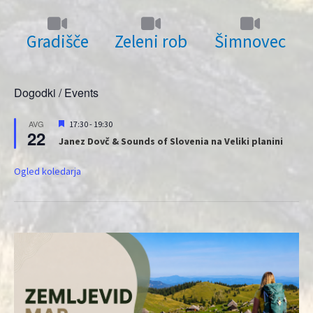
Gradišče
Zeleni rob
Šimnovec
Dogodki / Events
Priporočeni
AVG
17:30
-
19:30
22
Janez Dovč & Sounds of Slovenia na Veliki planini
Ogled koledarja