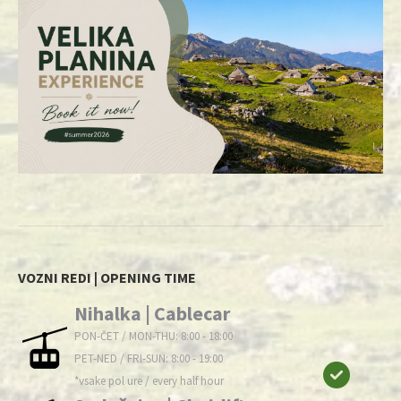
VOZNI REDI | OPENING TIME
Nihalka | Cablecar
PON-ČET / MON-THU: 8:00 - 18:00
PET-NED / FRI-SUN: 8:00 - 19:00
*vsake pol ure / every half hour