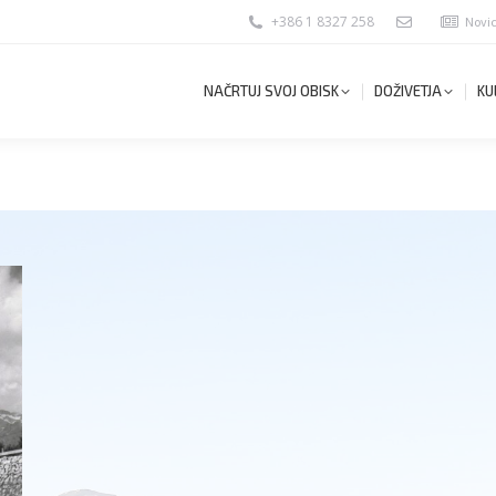
+386 1 8327 258
Novi
NAČRTUJ SVOJ OBISK
DOŽIVETJA
KU
NAČRTUJ SVOJ OBISK
DOŽIVETJA
KU