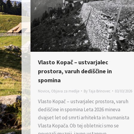
Vlasto Kopač – ustvarjalec
prostora, varuh dediščine in
spomina
Novice
,
Objava za medije
By
Taja Brinovec
03/03/2026
Vlasto Kopač – ustvarjalec prostora, varuh
dediščine in spomina Leta 2026 mineva
dvajset let od smrti arhitekta in humanista
Vlasta Kopača. Ob tej obletnici smo se
povezali muzeji, javne ustanove…