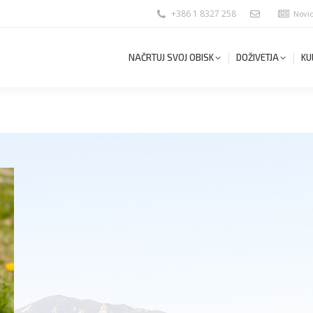
+386 1 8327 258
Novi
NAČRTUJ SVOJ OBISK
DOŽIVETJA
KU
NAČRTUJ SVOJ OBISK
DOŽIVETJA
KU