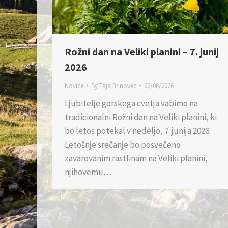
Rožni dan na Veliki planini – 7. junij
2026
Novice
By
Taja Brinovec
02/06/2026
Ljubitelje gorskega cvetja vabimo na
tradicionalni Rožni dan na Veliki planini, ki
bo letos potekal v nedeljo, 7. junija 2026.
Letošnje srečanje bo posvečeno
zavarovanim rastlinam na Veliki planini,
njihovemu…