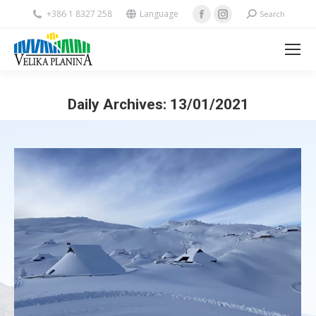
Facebook
Instagram
+386 1 8327 258
Language
Search:
Search
page
page
opens
opens
in
in
new
new
Daily Archives:
13/01/2021
window
window
You are here: