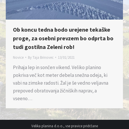
Ob koncu tedna bodo urejene tekaške
proge, za osebni prevzem bo odprta bo
tudi gostilna Zeleni rob!
Novice
By
Taja Brinovec
13/01/2021
Prihaja lep in sončen vikend. Veliko planino
pokriva več kot meter debela snežna odeja, ki
vabi na zimske radosti. Žal je še vedno veljavna
prepoved obratovanja žičniških naprav, a
vseeno…
Velika planina d.o.o., vse pravice pridržane