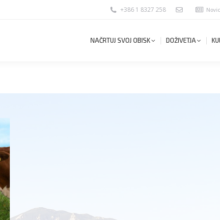
+386 1 8327 258
Novi
NAČRTUJ SVOJ OBISK
DOŽIVETJA
KU
NAČRTUJ SVOJ OBISK
DOŽIVETJA
KU