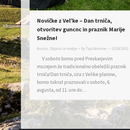
Novičke z Vel’ke – Dan trniča,
otvoritev guncnc in praznik Marije
Snežne!
Novice
,
Objava za medije
By
Taja Brinovec
02/08/2022
V soboto bomo pred Preskarjevim
muzejem že tradicionalno obeležili praznik
trniča!Dan trniča, sira z Velike planine,
bomo tokrat praznovali v soboto, 6.
avgusta, od 11. ure do…