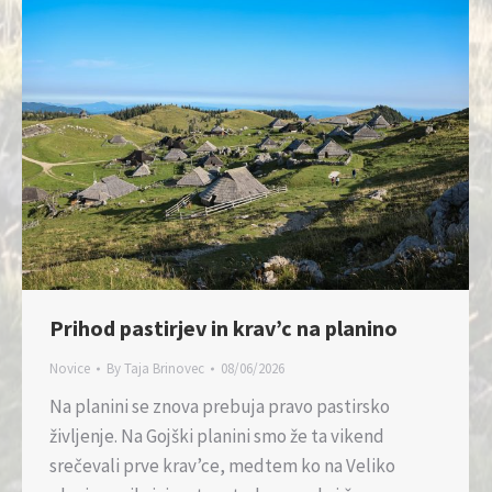
Prihod pastirjev in krav’c na planino
Novice
By
Taja Brinovec
08/06/2026
Na planini se znova prebuja pravo pastirsko
življenje. Na Gojški planini smo že ta vikend
srečevali prve krav’ce, medtem ko na Veliko