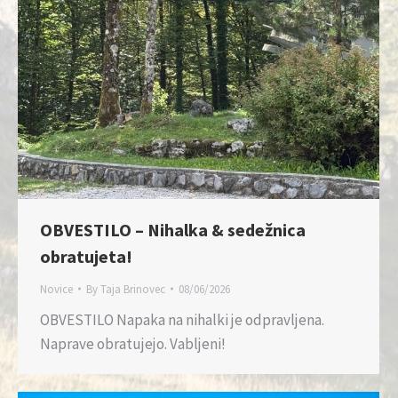
OBVESTILO – Nihalka & sedežnica
obratujeta!
Novice
By
Taja Brinovec
08/06/2026
OBVESTILO Napaka na nihalki je odpravljena.
Naprave obratujejo. Vabljeni!