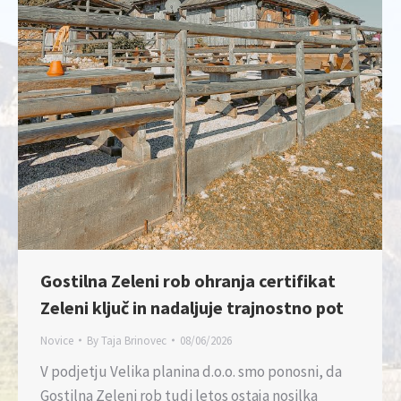
Gostilna Zeleni rob ohranja certifikat
Zeleni ključ in nadaljuje trajnostno pot
Novice
By
Taja Brinovec
08/06/2026
V podjetju Velika planina d.o.o. smo ponosni, da
Gostilna Zeleni rob tudi letos ostaja nosilka