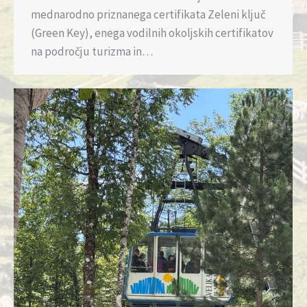
mednarodno priznanega certifikata Zeleni ključ
(Green Key), enega vodilnih okoljskih certifikatov
na področju turizma in…