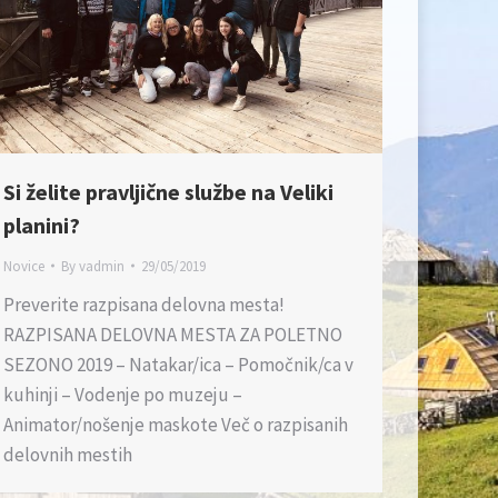
Si želite pravljične službe na Veliki
planini?
Novice
By
vadmin
29/05/2019
Preverite razpisana delovna mesta!
RAZPISANA DELOVNA MESTA ZA POLETNO
SEZONO 2019 – Natakar/ica – Pomočnik/ca v
kuhinji – Vodenje po muzeju –
Animator/nošenje maskote Več o razpisanih
delovnih mestih