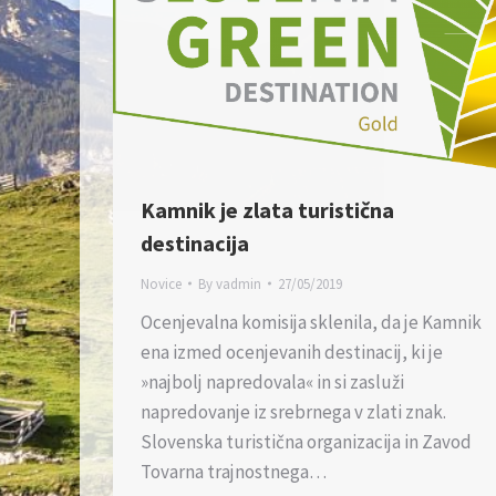
Kamnik je zlata turistična
destinacija
Novice
By
vadmin
27/05/2019
Ocenjevalna komisija sklenila, da je Kamnik
ena izmed ocenjevanih destinacij, ki je
»najbolj napredovala« in si zasluži
napredovanje iz srebrnega v zlati znak.
Slovenska turistična organizacija in Zavod
Tovarna trajnostnega…