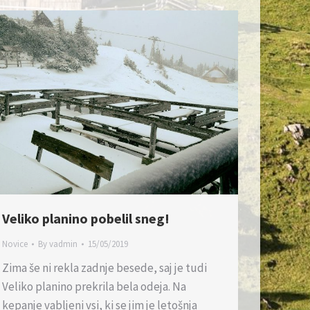
Veliko planino pobelil sneg!
Novice
By
vadmin
15/05/2019
Zima še ni rekla zadnje besede, saj je tudi
Veliko planino prekrila bela odeja. Na
kepanje vabljeni vsi, ki se jim je letošnja