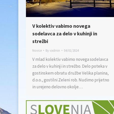
V kolektiv vabimo novega
sodelavca za delo v kuhinji in
strežbi
Novice
By
vadmin
04/01/2024
V mlad kolektiv vabimo novega sodelavca
za delo v kuhinji in strežbo. Delo poteka v
gostinskem obratu družbe Velika planina,
d.o.o., gostilni Zeleni rob. Nudimo prijetno
in urejeno delovno okolje…