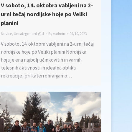
V soboto, 14. oktobra vabljeni na 2-
urni tečaj nordijske hoje po Veliki
planini
Novice
,
Uncategorized @sl
By
vadmin
09/10/2023
V soboto, 14. oktobra vabljeni na 2-urni tečaj
nordijske hoje po Veliki planini Nordijska
hoja je ena najbolj učinkovitih in varnih
telesnih aktivnosti in idealna oblika
rekreacije, pri kateri ohranjamo…