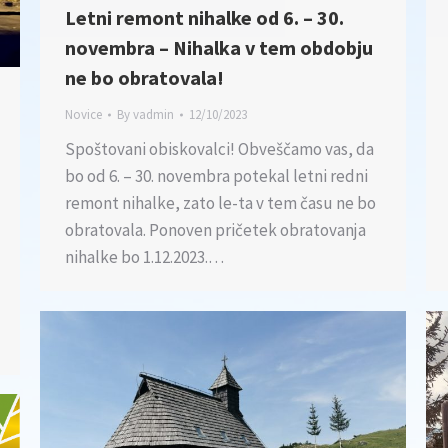
Letni remont nihalke od 6. – 30.
novembra – Nihalka v tem obdobju
ne bo obratovala!
Novice
By
vadmin
12/10/2023
Spoštovani obiskovalci! Obveščamo vas, da
bo od 6. – 30. novembra potekal letni redni
remont nihalke, zato le-ta v tem času ne bo
obratovala. Ponoven pričetek obratovanja
nihalke bo 1.12.2023.…