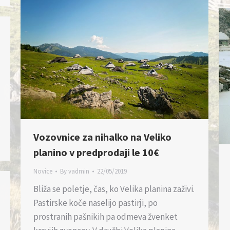
Vozovnice za nihalko na Veliko
planino v predprodaji le 10€
Novice
By
vadmin
22/05/2019
Bliža se poletje, čas, ko Velika planina zaživi.
Pastirske koče naselijo pastirji, po
prostranih pašnikih pa odmeva žvenket