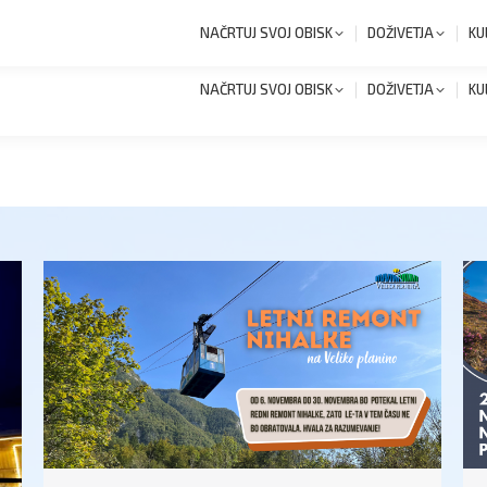
+386 1 8327 258
Novi
NAČRTUJ SVOJ OBISK
DOŽIVETJA
KU
NAČRTUJ SVOJ OBISK
DOŽIVETJA
KU