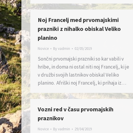
Noj Francelj med prvomajskimi
prazniki z nihalko obiskal Veliko
planino
Novice
By
vadmin
02/05/2019
Sončni prvomajski prazniki so kar vabili v
hribe, in doma ni ostal niti noj Francelj, ki je
v družbi svojih lastnikov obiskal Veliko
planino. Afriški noj Francelj, ki prihaja iz…
Vozni red v času prvomajskih
praznikov
Novice
By
vadmin
29/04/2019