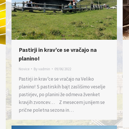
Pastirji in krav’ce se vračajo na
planino!
Novice
By
vadmin
09/06/2022
Pastirji in krav’ce se vračajo na Veliko
planino! S pastirskih bajt zaslišimo veselje
pastirjev, po planini že odmeva žvenket
kravjih zvoncev… Z mesecem junijem se
prične poletna sezona in…