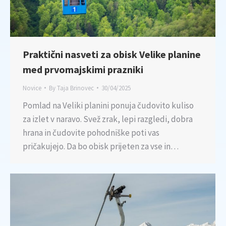
Praktični nasveti za obisk Velike planine
med prvomajskimi prazniki
Novice
By
Taja Brinovec
30/04/2025
Pomlad na Veliki planini ponuja čudovito kuliso
za izlet v naravo. Svež zrak, lepi razgledi, dobra
hrana in čudovite pohodniške poti vas
pričakujejo. Da bo obisk prijeten za vse in…