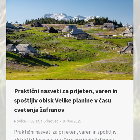
Praktični nasveti za prijeten, varen in
spoštljiv obisk Velike planine v času
cvetenja žafranov
Novice
By
Taja Brinovec
07/04/2025
Praktični nasveti za prijeten, varen in spoštljiv