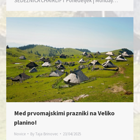
SEDEŽNICA CHAIRLIFT Ponedeljek | Monday…
Med prvomajskimi prazniki na Veliko
planino!
Novice
By
Taja Brinovec
23/04/2025