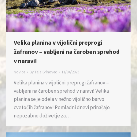
Velika planina v vijolični preprogi
žafranov – vabljeni na čaroben sprehod
v naravi!
Novice
By
Taja Brinovec
11/04/2025
Velika planina v vijolični preprogi žafranov –
vabljeni na čaroben sprehod v naravi! Velika
planina se je odela v nežno vijolično barvo
cvetočih žafranov! Pomladni dnevi prinašajo
nepozabno doživetje za…