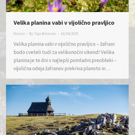
Velika planina vabi v vijolično pravljico
Novice
By
Taja Brinovec
16/04/2025
Velika planina vabi v vijolično pravljico – žafrani
bodo cveteli tudi za velikonočni vikend! Velika
planina je te dni v najlepši pomladni preobleki –
vijolična odeja žafranov prekriva planoto in…