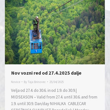
Nov vozni red od 27.4.2025 dalje
Novice
By
Taja Brinovec
25/04/2025
Velja od 27.4. do 30.6. in od 1.9. do 30.9.|
MIDSEASON – Valid from 27.4. until 30.6. and from
1.9. until 30.9. Dan/day NIHALKA CABLECAR