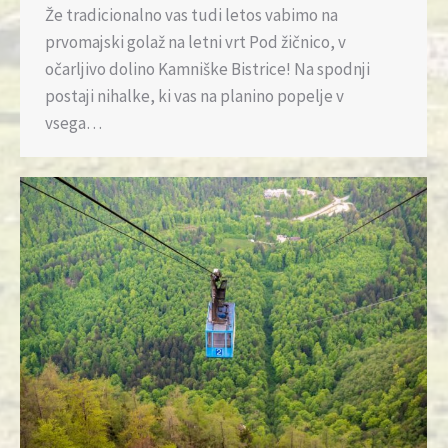
Že tradicionalno vas tudi letos vabimo na
prvomajski golaž na letni vrt Pod žičnico, v
očarljivo dolino Kamniške Bistrice! Na spodnji
postaji nihalke, ki vas na planino popelje v
vsega…