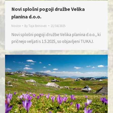
Novi splošni pogoji družbe Velika
planina d.o.o.
Novice
By
Taja Brinovec
21/04/2025
Novi splošni pogoji družbe Velika planina d.o.o., ki
pričnejo veljati s 1.5.2025, so objavljeni TUKAJ.