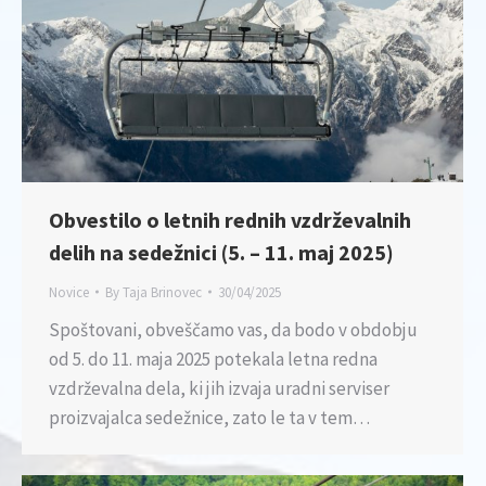
Obvestilo o letnih rednih vzdrževalnih
delih na sedežnici (5. – 11. maj 2025)
Novice
By
Taja Brinovec
30/04/2025
Spoštovani, obveščamo vas, da bodo v obdobju
od 5. do 11. maja 2025 potekala letna redna
vzdrževalna dela, ki jih izvaja uradni serviser
proizvajalca sedežnice, zato le ta v tem…