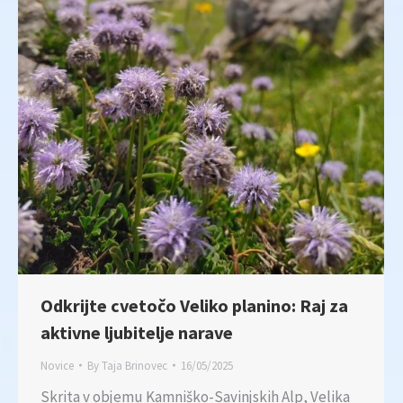
Odkrijte cvetočo Veliko planino: Raj za
aktivne ljubitelje narave
Novice
By
Taja Brinovec
16/05/2025
Skrita v objemu Kamniško-Savinjskih Alp, Velika