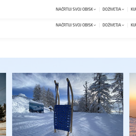
+386 1 8327 258
Novi
NAČRTUJ SVOJ OBISK
DOŽIVETJA
KU
NAČRTUJ SVOJ OBISK
DOŽIVETJA
KU