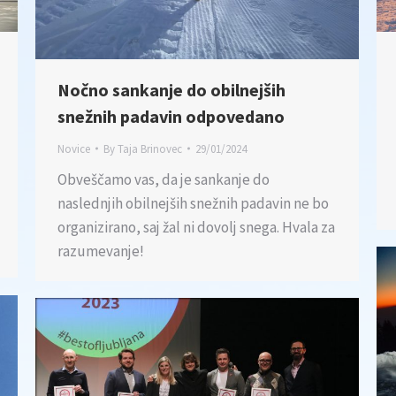
Nočno sankanje do obilnejših
snežnih padavin odpovedano
Novice
By
Taja Brinovec
29/01/2024
Obveščamo vas, da je sankanje do
naslednjih obilnejših snežnih padavin ne bo
organizirano, saj žal ni dovolj snega. Hvala za
razumevanje!