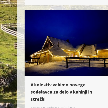
V kolektiv vabimo novega
sodelavca za delo v kuhinji in
strežbi
Novice
By
vadmin
04/01/2024