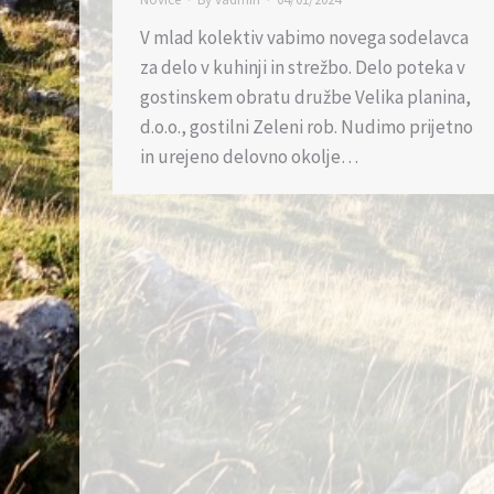
V mlad kolektiv vabimo novega sodelavca
za delo v kuhinji in strežbo. Delo poteka v
gostinskem obratu družbe Velika planina,
d.o.o., gostilni Zeleni rob. Nudimo prijetno
in urejeno delovno okolje…