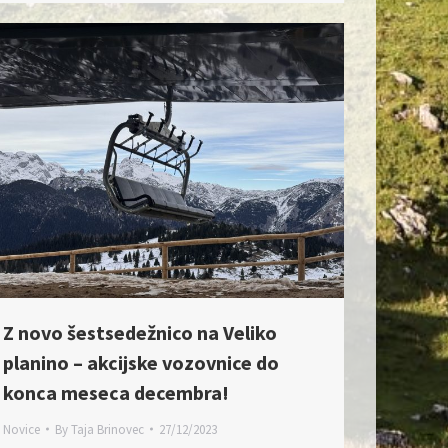
Z novo šestsedežnico na Veliko
planino – akcijske vozovnice do
konca meseca decembra!
Novice
By
Taja Brinovec
27/12/2023