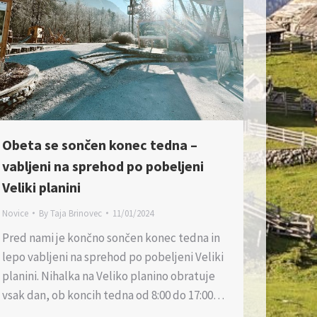
Obeta se sončen konec tedna –
vabljeni na sprehod po pobeljeni
Veliki planini
Novice
By
Taja Brinovec
11/01/2024
Pred nami je končno sončen konec tedna in
lepo vabljeni na sprehod po pobeljeni Veliki
planini. Nihalka na Veliko planino obratuje
vsak dan, ob koncih tedna od 8:00 do 17:00…