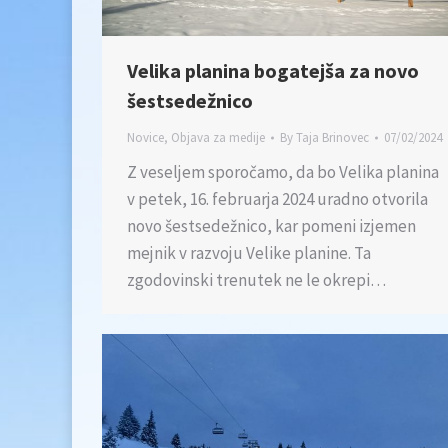
Velika planina bogatejša za novo
šestsedežnico
Novice
,
Objava za medije
By
Taja Brinovec
07/02/2024
Z veseljem sporočamo, da bo Velika planina
v petek, 16. februarja 2024 uradno otvorila
novo šestsedežnico, kar pomeni izjemen
mejnik v razvoju Velike planine. Ta
zgodovinski trenutek ne le okrepi…