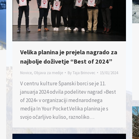
Velika planina je prejela nagrado za
najbolje doživetje “Best of 2024”
Novice
,
Objava za medije
By
Taja Brinovec
15/01/2024
V centru kulture Španski borci se je 11.
januarja 2024 odvila podelitev nagrad »Best
of 2024« v organizaciji mednarodnega
medija In Your Pocket.Velika planina je s
svojo očarljivo kuliso, raznoliko…