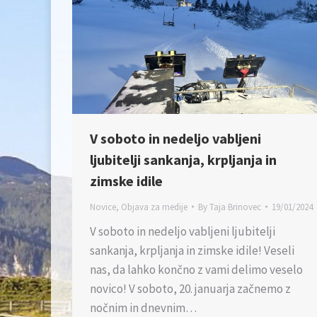
V soboto in nedeljo vabljeni
ljubitelji sankanja, krpljanja in
zimske idile
Novice
,
Objava za medije
By
Taja Brinovec
19/01/2024
V soboto in nedeljo vabljeni ljubitelji
sankanja, krpljanja in zimske idile! Veseli
nas, da lahko končno z vami delimo veselo
novico! V soboto, 20. januarja začnemo z
nočnim in dnevnim…