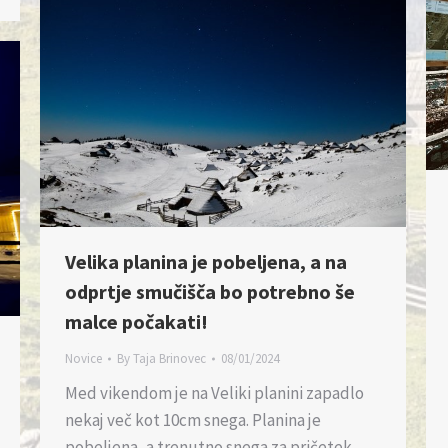
Velika planina je pobeljena, a na
odprtje smučišča bo potrebno še
malce počakati!
Novice
By
Taja Brinovec
08/01/2024
Med vikendom je na Veliki planini zapadlo
nekaj več kot 10cm snega. Planina je
pobeljena, a trenutno snega za pričetek