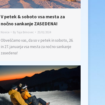
V petek & soboto vsa mesta za
nočno sankanje ZASEDENA!
Novice
By
Taja Brinovec
25/01/2024
Obveščamo vas, da so v petek in soboto, 26.
in 27. januarja vsa mesta za nočno sankanje
zasedena!