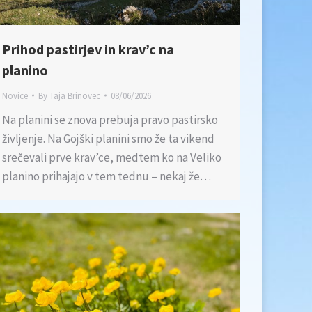
Prihod pastirjev in krav’c na
planino
Novice
By
Taja Brinovec
08/06/2026
Na planini se znova prebuja pravo pastirsko
življenje. Na Gojški planini smo že ta vikend
srečevali prve krav’ce, medtem ko na Veliko
planino prihajajo v tem tednu – nekaj že…