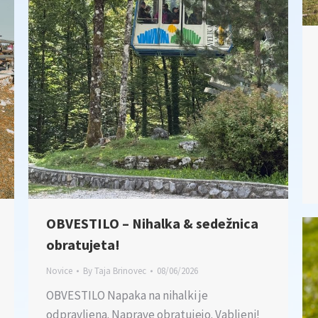
OBVESTILO – Nihalka & sedežnica
obratujeta!
Novice
By
Taja Brinovec
08/06/2026
OBVESTILO Napaka na nihalki je
odpravljena. Naprave obratujejo. Vabljeni!