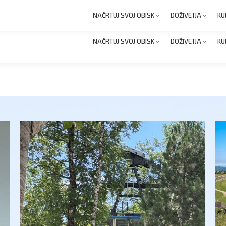
+386 1 8327 258
Novi
NAČRTUJ SVOJ OBISK
DOŽIVETJA
KU
NAČRTUJ SVOJ OBISK
DOŽIVETJA
KU