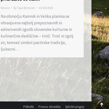
Novice
By
Taja Brinovec
15/04/2026
Na območju Kamnik in Velika planina se
ohranja ena najbolj prepoznavnih in
edinstvenih zgodb slovenske kulturne in
kulinarične dediščine – trnič. Trnič ni zgolj
sir, temveč simbol pastirske tradicije,
ljubezni…
Piškotki
Pravna obvestila
Splošni pogoji
Go