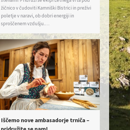
žičnico v čudoviti Kamniški Bistrici in preživi
poletje v naravi, ob dobri energiji in
sproščenem vzdušju.…
Iščemo nove ambasadorje trniča –
pridružite se nam!