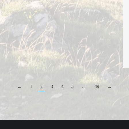
←
1
2
3
4
5
…
49
→