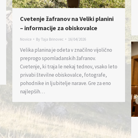
Cvetenje žafranov na Veliki planini
– informacije za obiskovalce
Novice
By
Taja Brinovec
16/04/2026
Velika planina je odeta v značilno vijolično
preprogo spomladanskih žafranov.
Cvetenje, ki traja le nekaj tednov, vsako leto
privabi številne obiskovalce, fotografe,
pohodnike in ljubitelje narave. Gre za eno
najlepših…