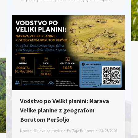
Vodstvo po Veliki planini: Narava
Velike planine z geografom
Borutom Peršoljo
Novice
,
Objava za medije
By
Taja Brinovec
13/05/2026