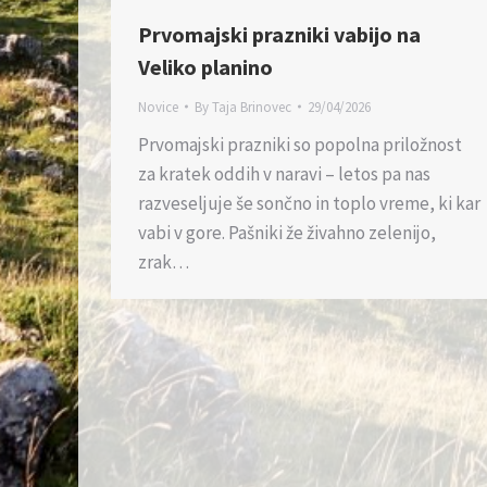
Prvomajski prazniki vabijo na
Veliko planino
Novice
By
Taja Brinovec
29/04/2026
Prvomajski prazniki so popolna priložnost
za kratek oddih v naravi – letos pa nas
razveseljuje še sončno in toplo vreme, ki kar
vabi v gore. Pašniki že živahno zelenijo,
zrak…