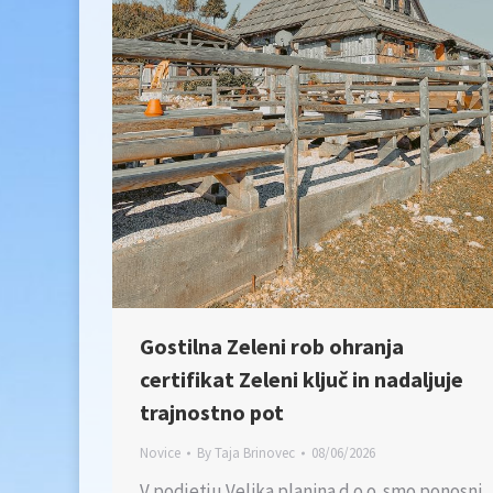
Gostilna Zeleni rob ohranja
certifikat Zeleni ključ in nadaljuje
trajnostno pot
Novice
By
Taja Brinovec
08/06/2026
V podjetju Velika planina d.o.o. smo ponosni,