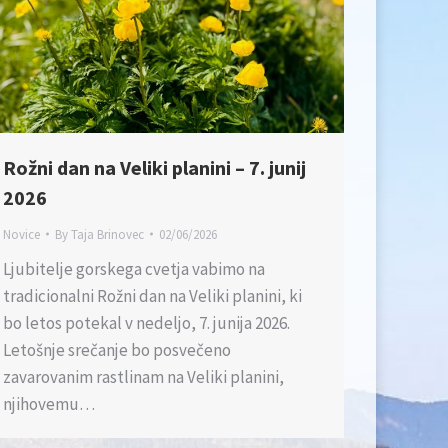
Rožni dan na Veliki planini – 7. junij
2026
Novice
By
Taja Brinovec
02/06/2026
Ljubitelje gorskega cvetja vabimo na
tradicionalni Rožni dan na Veliki planini, ki
bo letos potekal v nedeljo, 7. junija 2026.
Letošnje srečanje bo posvečeno
zavarovanim rastlinam na Veliki planini,
njihovemu…