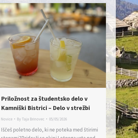
Priložnost za študentsko delo v
Kamniški Bistrici – Delo v strežbi
Novice
By
Taja Brinovec
05/05/2026
Iščeš poletno delo, ki ne poteka med štirimi
stenami?Pridruži se ekipi Letnega vrta pod