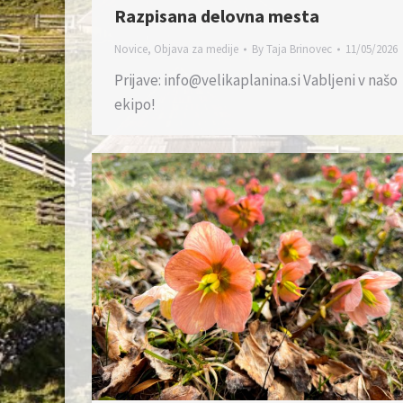
Razpisana delovna mesta
Novice
,
Objava za medije
By
Taja Brinovec
11/05/2026
Prijave: info@velikaplanina.si Vabljeni v našo
ekipo!