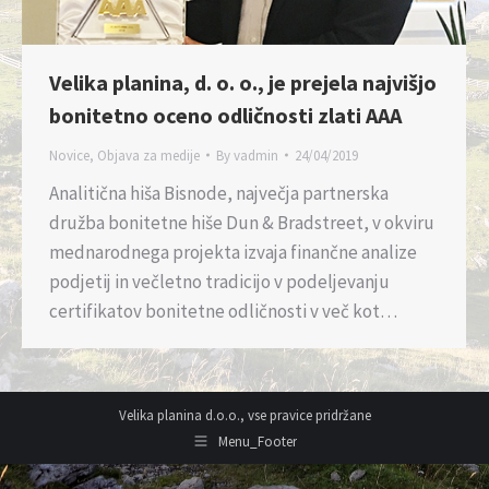
Velika planina, d. o. o., je prejela najvišjo
bonitetno oceno odličnosti zlati AAA
Novice
,
Objava za medije
By
vadmin
24/04/2019
Analitična hiša Bisnode, največja partnerska
družba bonitetne hiše Dun & Bradstreet, v okviru
mednarodnega projekta izvaja finančne analize
podjetij in večletno tradicijo v podeljevanju
certifikatov bonitetne odličnosti v več kot…
Velika planina d.o.o., vse pravice pridržane
Menu_Footer