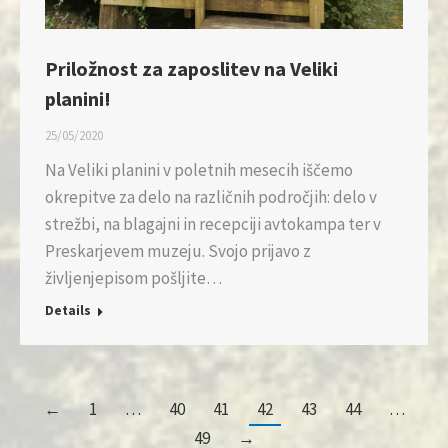
Priložnost za zaposlitev na Veliki
planini!
25/05/2020
Na Veliki planini v poletnih mesecih iščemo
okrepitve za delo na različnih področjih: delo v
strežbi, na blagajni in recepciji avtokampa ter v
Preskarjevem muzeju. Svojo prijavo z
življenjepisom pošljite…
Details
←
1
…
40
41
42
43
44
…
49
→