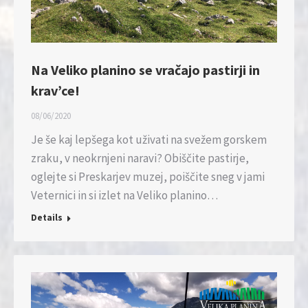
Na Veliko planino se vračajo pastirji in
krav’ce!
08/06/2020
Je še kaj lepšega kot uživati na svežem gorskem
zraku, v neokrnjeni naravi? Obiščite pastirje,
oglejte si Preskarjev muzej, poiščite sneg v jami
Veternici in si izlet na Veliko planino…
Details