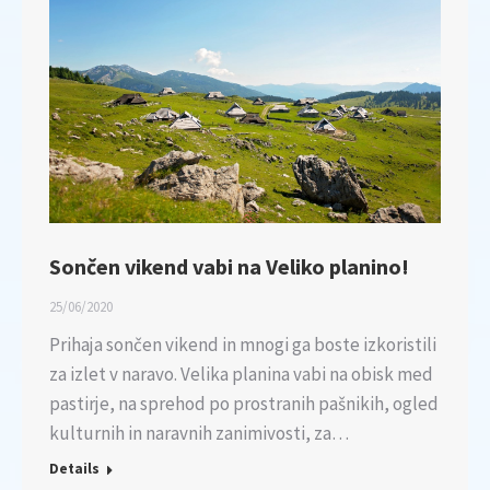
Sončen vikend vabi na Veliko planino!
25/06/2020
Prihaja sončen vikend in mnogi ga boste izkoristili
za izlet v naravo. Velika planina vabi na obisk med
pastirje, na sprehod po prostranih pašnikih, ogled
kulturnih in naravnih zanimivosti, za…
Details