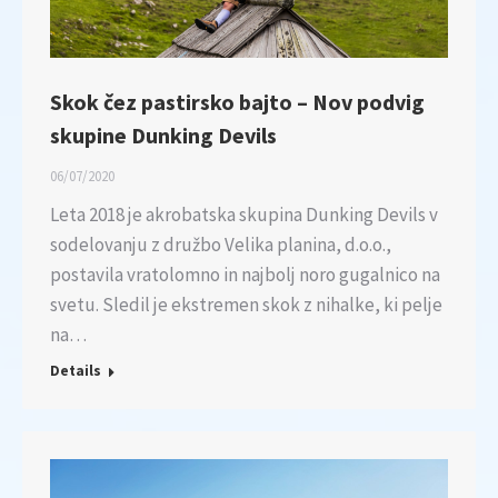
Skok čez pastirsko bajto – Nov podvig
skupine Dunking Devils
06/07/2020
Leta 2018 je akrobatska skupina Dunking Devils v
sodelovanju z družbo Velika planina, d.o.o.,
postavila vratolomno in najbolj noro gugalnico na
svetu. Sledil je ekstremen skok z nihalke, ki pelje
na…
Details