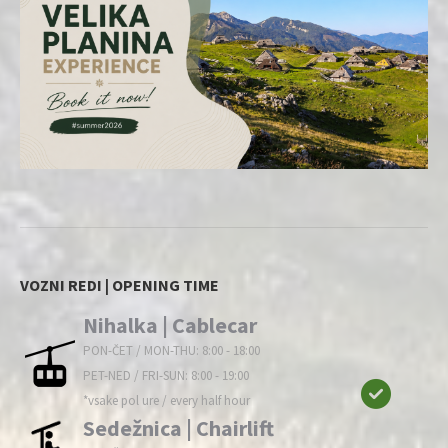
VOZNI REDI | OPENING TIME
Nihalka | Cablecar
PON-ČET / MON-THU: 8:00 - 18:00
PET-NED / FRI-SUN: 8:00 - 19:00
*vsake pol ure / every half hour
Sedežnica | Chairlift