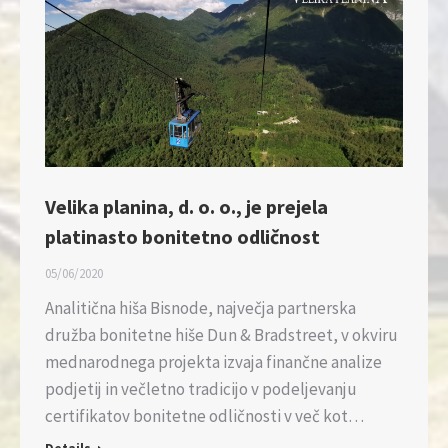
Velika planina, d. o. o., je prejela
platinasto bonitetno odličnost
05/06/2020
Analitična hiša Bisnode, največja partnerska
družba bonitetne hiše Dun & Bradstreet, v okviru
mednarodnega projekta izvaja finančne analize
podjetij in večletno tradicijo v podeljevanju
certifikatov bonitetne odličnosti v več kot…