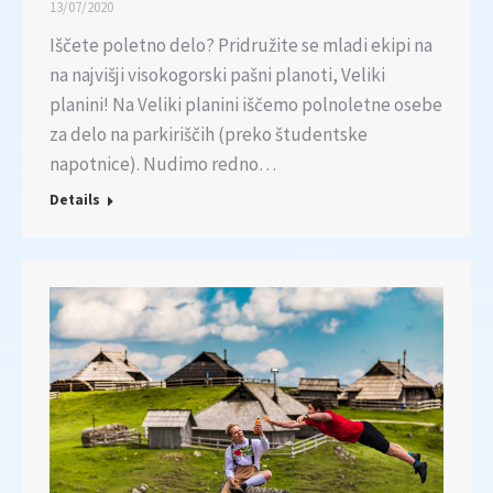
13/07/2020
Iščete poletno delo? Pridružite se mladi ekipi na
na najvišji visokogorski pašni planoti, Veliki
planini! Na Veliki planini iščemo polnoletne osebe
za delo na parkiriščih (preko študentske
napotnice). Nudimo redno…
Details