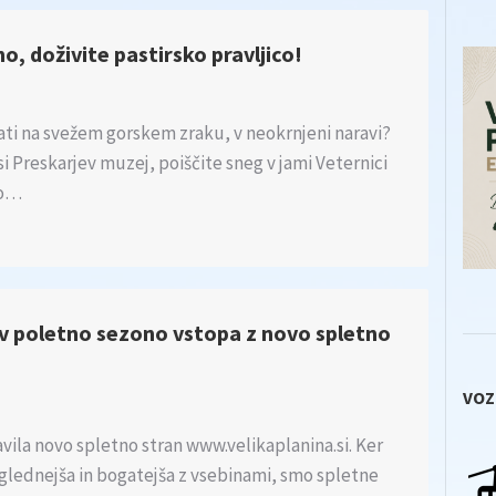
no, doživite pastirsko pravljico!
vati na svežem gorskem zraku, v neokrnjeni naravi?
 si Preskarjev muzej, poiščite sneg v jami Veternici
no…
, v poletno sezono vstopa z novo spletno
VOZ
javila novo spletno stran www.velikaplanina.si. Ker
reglednejša in bogatejša z vsebinami, smo spletne