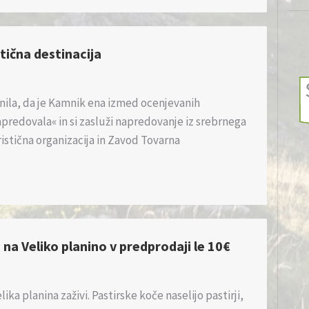
tična destinacija
nila, da je Kamnik ena izmed ocenjevanih
 napredovala« in si zasluži napredovanje iz srebrnega
ristična organizacija in Zavod Tovarna
na Veliko planino v predprodaji le 10€
lika planina zaživi. Pastirske koče naselijo pastirji,