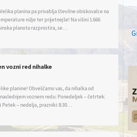
Velika planina pa privablja številne obiskovalce na
emperature nižje ter prijetnejše! Na višini 1.666
ninska planota razprostira, se…
G
n vozni red nihalke
like planine! Obveščamo vas, da nihalka od
o naslednjem voznem redu: Ponedeljek – četrtek:
e) Petek – nedelja, prazniki: 8:30…