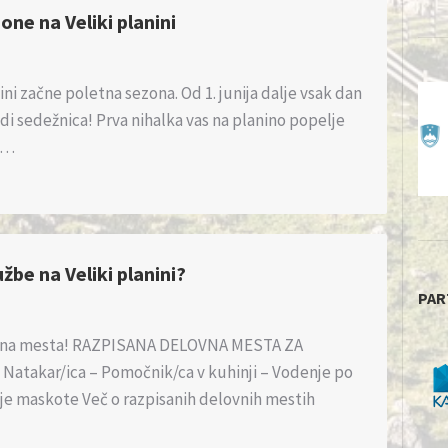
ne na Veliki planini
ini začne poletna sezona. Od 1. junija dalje vsak dan
di sedežnica! Prva nihalka vas na planino popelje
no…
lužbe na Veliki planini?
PAR
ovna mesta! RAZPISANA DELOVNA MESTA ZA
takar/ica – Pomočnik/ca v kuhinji – Vodenje po
e maskote Več o razpisanih delovnih mestih