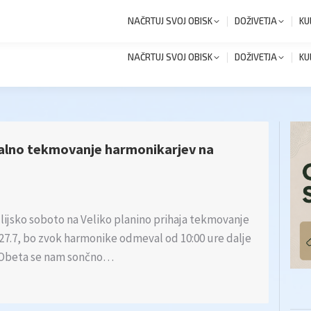
+386 1 8327 258
Novi
NAČRTUJ SVOJ OBISK
DOŽIVETJA
KU
NAČRTUJ SVOJ OBISK
DOŽIVETJA
KU
onalno tekmovanje harmonikarjev na
ulijsko soboto na Veliko planino prihaja tekmovanje
27.7, bo zvok harmonike odmeval od 10:00 ure dalje
. Obeta se nam sončno…