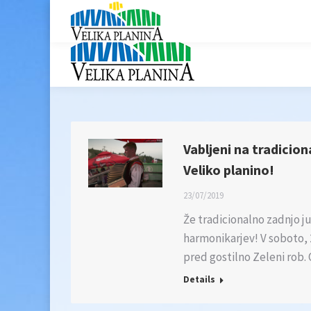
Vabljeni na tradici
Veliko planino!
23/07/2019
Že tradicionalno zadnjo j
harmonikarjev! V soboto, 
pred gostilno Zeleni rob
Details