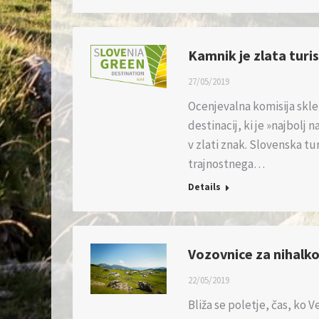
Kamnik je zlata turis
27/05/2019
Ocenjevalna komisija skle
destinacij, ki je »najbolj
v zlati znak. Slovenska tu
trajnostnega…
Details
Vozovnice za nihalko 
22/05/2019
Bliža se poletje, čas, ko Ve