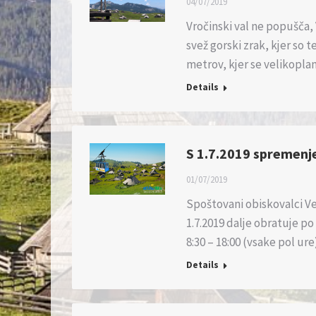
04/07/2019
Vročinski val ne popušča, 
svež gorski zrak, kjer so t
metrov, kjer se velikopla
Details
S 1.7.2019 spremenje
01/07/2019
Spoštovani obiskovalci Ve
1.7.2019 dalje obratuje p
8:30 – 18:00 (vsake pol ur
Details