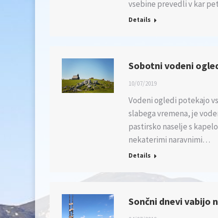
vsebine prevedli v kar pe
Details
Sobotni vodeni ogled
10/07/2019
Vodeni ogledi potekajo v
slabega vremena, je vod
pastirsko naselje s kapel
nekaterimi naravnimi…
Details
Sončni dnevi vabijo n