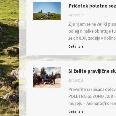
Pričetek poletne sezo
04/06/2019
Z junijem se na Veliki plan
poleg nihalke obratuje tu
že ob 8.30, zadnja v doli
Details
Si želite pravljične s
29/05/2019
Preverite razpisana del
POLETNO SEZONO 2019 – Na
muzeju – Animator/nošenj
Details