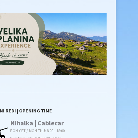
NI REDI | OPENING TIME
Nihalka | Cablecar
PON-ČET / MON-THU: 8:00 - 18:00