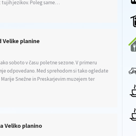
t tujih jezikov. Poleg same…
 Velike planine
sako soboto v času poletne sezone. V primeru
enje odpovedano. Med sprehodom si tako ogledate
o Marije Snežne in Preskarjevim muzejem ter
a Veliko planino