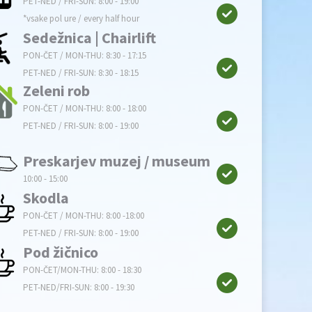
PET-NED / FRI-SUN: 8:00 - 19:00
*vsake pol ure / every half hour
Sedežnica | Chairlift
PON-ČET / MON-THU: 8:30 - 17:15
PET-NED / FRI-SUN: 8:30 - 18:15
Zeleni rob
PON-ČET / MON-THU: 8:00 - 18:00
PET-NED / FRI-SUN: 8:00 - 19:00
Preskarjev muzej / museum
10:00 - 15:00
Skodla
PON-ČET / MON-THU: 8:00 -18:00
PET-NED / FRI-SUN: 8:00 - 19:00
Pod žičnico
PON-ČET/MON-THU: 8:00 - 18:30
PET-NED/FRI-SUN: 8:00 - 19:30