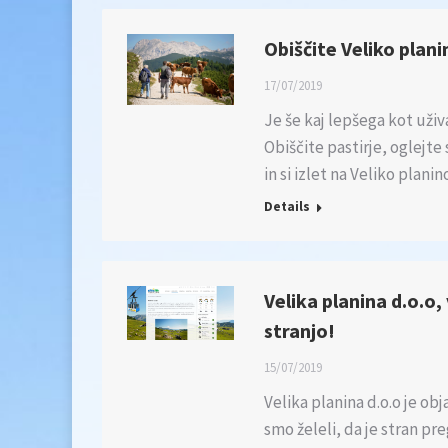
Obiščite Veliko plani
17/07/2019
Je še kaj lepšega kot uži
Obiščite pastirje, oglejte
in si izlet na Veliko plani
Details
Velika planina d.o.o
stranjo!
15/07/2019
Velika planina d.o.o je ob
smo želeli, da je stran p